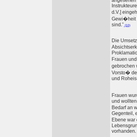
angesehen h
Instrukteur
d.V.] einge
Gewi�heit h
sind."
(10)
Die Umsetz
Absichtserk
Proklamatio
Frauen und
gebrochen 
Vorsto� de
und Roheis
Frauen wurd
und wollten
Bedarf an w
Gegenteil, 
Ebene war d
Lebensgrun
vorhanden.