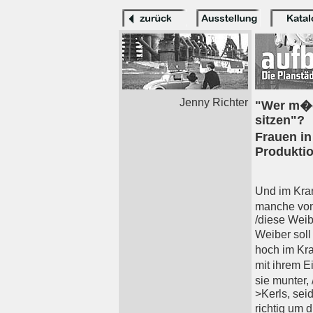
Jenny Richter
"Wer m�c
sitzen"?
Frauen in
Produkti
Und im Kran
manche von
/diese Weibe
Weiber soll
hoch im Kra
mit ihrem E
sie munter, 
>Kerls, seid
richtig um 