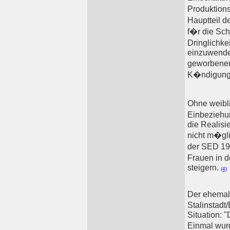
Produktion
Hauptteil d
f�r die Sc
Dringlichk
einzuwenden
geworbenen
K�ndigungsf
Ohne weibli
Einbeziehu
die Realisi
nicht m�gli
der SED 195
Frauen in d
steigern.
(4)
Der ehemali
Stalinstadt
Situation:
Einmal wur