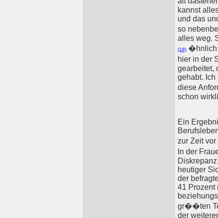
alt dastehe
kannst alle
und das und
so nebenbei
alles weg. S
�hnlich 
(18)
hier in der
gearbeitet,
gehabt. Ich
diese Anfor
schon wirkl
Ein Ergebni
Berufsleben
zur Zeit vo
In der Fra
Diskrepanz 
heutiger Si
der befragt
41 Prozent 
beziehungs
gr��ten Tei
der weitere