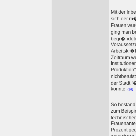
Mit der In
sich der m
Frauen wurd
ging man be
begr�ndete
Voraussetzu
Arbeitskr�f
Zeitraum wu
Institution
Produktion"
nichtberuf
der Stadt 
konnte.
(16)
So bestand
zum Beispie
technischen
Frauenante
Prozent ge