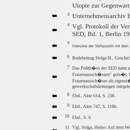
Utopie zur Gegenwart
3
Unternehmensarchiv E
4
Vgl. Protokoll der Ver
SED, Bd. 1, Berlin 19
5
Interview der Verfasserin mit dem
6
Redebeitrag Helga H., Geschich
7
Das Politb�ro der SED hatte 
Frauenaussch�ssen" gefa�t. U
Frauenaussch�sse als eigenst�
gewerkschaftsleitungen integrie
8
Ebd., Akte 614, S. 238.
9
Ebd., Akte 747, S. 118b.
10
Ebd., S. 9.
11
Vgl. Solga, Heike: Auf dem Weg