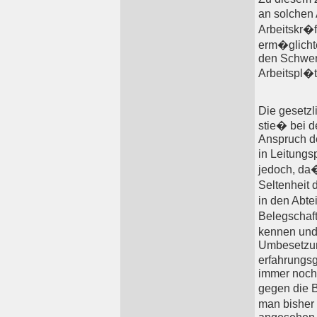
an solchen 
Arbeitskr�f
erm�glicht
den Schwer
Arbeitspl�t
Die gesetzl
stie� bei d
Anspruch de
in Leitungs
jedoch, da�
Seltenheit d
in den Abte
Belegschaft
kennen und
Umbesetzung
erfahrungs
immer noch
gegen die B
man bisher