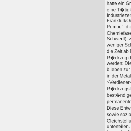
hatte ein G
eine T�tigk
Industrieze
Frankfurt/
Pumpe", di
Chemiefase
Schwedt), w
weniger Sc
die Zeit ab 
R�ckzug der
werden: Die
blieben zu
in der Meta
>Verdiener
R�ckzugsten
best�ndige
permanente 
Diese Entw
sowie sozia
Gleichstell
unterteilen.