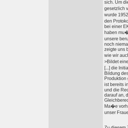
sich. Um di
gesetzlich 
wurde 195
den Protoko
bei einer E
haben mu�: 
unsere beru
noch nieman
zeigte uns
wie wir au
>Bildet ei
[...] die In
Bildung de
Produktion 
ist bereits
und die Rec
darauf an, 
Gleichberec
Ma�e vorhan
unser Frau
Zu diesem Z