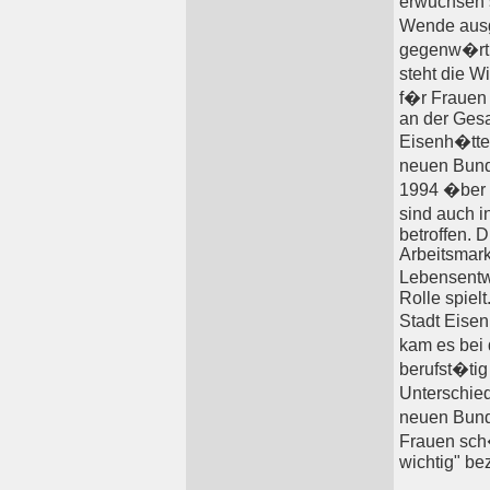
erwuchsen 
Wende ausg
gegenw�rti
steht die W
f�r Frauen 
an der Gesa
Eisenh�tte
neuen Bunde
1994 �ber 6
sind auch i
betroffen. 
Arbeitsmark
Lebensentw�
Rolle spielt
Stadt Eise
kam es bei 
berufst�tig
Unterschie
neuen Bund
Frauen sch�
wichtig" be