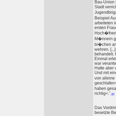
Bau-Union 
Stadt verri
Jugendbrig
Beispiel A
arbeiteten 
ersten Fraue
Hoch�fnerin
M�nnern gea
bi�chen anz
wehren. [..
behandelt. 
Einmal erle
war verantw
Hatte aber
Und mit ein
von alleine
geschlafen<
haben gesa
richtig<."
(6)
Das Vordri
besetzte Be