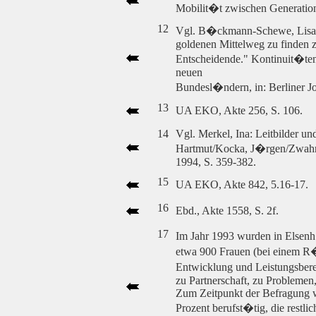
Mobilit�t zwischen Generation
12
Vgl. B�ckmann-Schewe, Lisa/K
goldenen Mittelweg zu finden z
Entscheidende." Kontinuit�te
neuen
Bundesl�ndern, in: Berliner Jo
13
UA EKO, Akte 256, S. 106.
14
Vgl. Merkel, Ina: Leitbilder u
Hartmut/Kocka, J�rgen/Zwahr, 
1994, S. 359-382.
15
UA EKO, Akte 842, 5.16-17.
16
Ebd., Akte 1558, S. 2f.
17
Im Jahr 1993 wurden in Elsenh�
etwa 900 Frauen (bei einem R�c
Entwicklung und Leistungsbere
zu Partnerschaft, zu Problemen, 
Zum Zeitpunkt der Befragung wa
Prozent berufst�tig, die restl