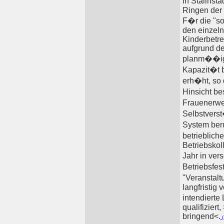
In Stalinst
Ringen der 
F�r die "soz
den einzel
Kinderbetr
aufgrund d
planm��ig e
Kapazit�t b
erh�ht, so 
Hinsicht be
Frauenerwer
Selbstverst
System beru
betrieblic
Betriebskol
Jahr in ve
Betriebsfes
"Veranstal
langfristig
intendierte
qualifiziert
bringend<.
(