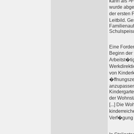
kann als >F
wurde abgel
der ersten 
Leitbild. G
Familienau
Schulspeis
Eine Forde
Beginn der 
Arbeitst�ti
Werkdirekti
von Kinderk
�ffnungszeit
anzupassen.
Kindergarte
der Wohnsta
[...] Die 
kinderreic
Verf�gung z