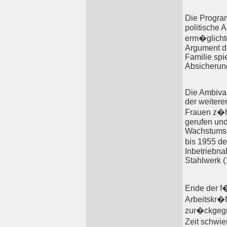
Die Progra
politische 
erm�glicht
Argument de
Familie spi
Absicherung
Die Ambival
der weitere
Frauen z�h
gerufen un
Wachstumss
bis 1955 de
Inbetriebna
Stahlwerk (1
Ende der f�
Arbeitskr�f
zur�ckgegr
Zeit schwie