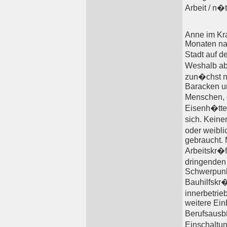
Arbeit / n�
Anne im Kra
Monaten na
Stadt auf d
Weshalb ab
zun�chst ni
Baracken u
Menschen, d
Eisenh�tte
sich. Kein
oder weibli
gebraucht. 
Arbeitskr�f
dringenden 
Schwerpunk
Bauhilfskr�
innerbetrie
weitere Ein
Berufsausb
Einschaltu