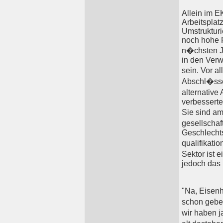
Allein im 
Arbeitsplat
Umstrukturi
noch hohe F
n�chsten Ja
in den Ver
sein. Vor a
Abschl�ssen
alternative
verbesserte
Sie sind am
gesellschaf
Geschlechts
qualifikatio
Sektor ist
jedoch das 
"Na, Eisenh
schon gebe
wir haben j