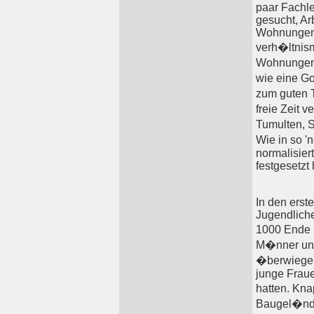
paar Fachle
gesucht, Ar
Wohnungen.
verh�ltnis
Wohnungen.
wie eine Go
zum guten 
freie Zeit v
Tumulten, 
Wie in so '
normalisier
festgesetzt
In den erst
Jugendliche
1000 Ende 
M�nner und
�berwiegen
junge Fraue
hatten. Kna
Baugel�nde