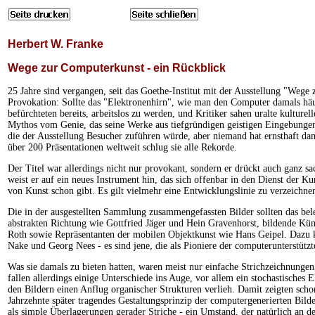
Herbert W. Franke
Wege zur Computerkunst - ein Rückblick
25 Jahre sind vergangen, seit das Goethe-Institut mit der Ausstellung "Wege z
Provokation: Sollte das "Elektronenhirn", wie man den Computer damals häu
befürchteten bereits, arbeitslos zu werden, und Kritiker sahen uralte kulture
Mythos vom Genie, das seine Werke aus tiefgründigen geistigen Eingebungen 
die der Ausstellung Besucher zuführen würde, aber niemand hat ernsthaft dami
über 200 Präsentationen weltweit schlug sie alle Rekorde.
Der Titel war allerdings nicht nur provokant, sondern er drückt auch ganz s
weist er auf ein neues Instrument hin, das sich offenbar in den Dienst der Kun
von Kunst schon gibt. Es gilt vielmehr eine Entwicklungslinie zu verzeichnen
Die in der ausgestellten Sammlung zusammengefassten Bilder sollten das bel
abstrakten Richtung wie Gottfried Jäger und Hein Gravenhorst, bildende Kün
Roth sowie Repräsentanten der mobilen Objektkunst wie Hans Geipel. Dazu 
Nake und Georg Nees - es sind jene, die als Pioniere der computerunterstützt
Was sie damals zu bieten hatten, waren meist nur einfache Strichzeichnungen
fallen allerdings einige Unterschiede ins Auge, vor allem ein stochastische
den Bildern einen Anflug organischer Strukturen verlieh. Damit zeigten schon
Jahrzehnte später tragendes Gestaltungsprinzip der computergenerierten Bild
als simple Überlagerungen gerader Striche - ein Umstand, der natürlich an