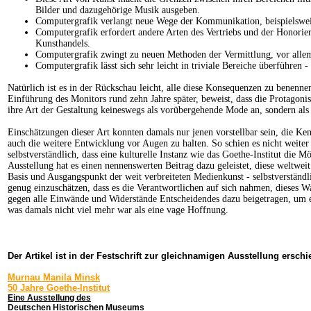
Bilder und dazugehörige Musik ausgeben.
Computergrafik verlangt neue Wege der Kommunikation, beispielsweise
Computergrafik erfordert andere Arten des Vertriebs und der Honorieru
Kunsthandels.
Computergrafik zwingt zu neuen Methoden der Vermittlung, vor allem
Computergrafik lässt sich sehr leicht in triviale Bereiche überführen
Natürlich ist es in der Rückschau leicht, alle diese Konsequenzen zu benenne
Einführung des Monitors rund zehn Jahre später, beweist, dass die Protago
ihre Art der Gestaltung keineswegs als vorübergehende Mode an, sondern als
Einschätzungen dieser Art konnten damals nur jenen vorstellbar sein, die K
auch die weitere Entwicklung vor Augen zu halten. So schien es nicht weiter 
selbstverständlich, dass eine kulturelle Instanz wie das Goethe-Institut die 
Ausstellung hat es einen nennenswerten Beitrag dazu geleistet, diese weltwei
Basis und Ausgangspunkt der weit verbreiteten Medienkunst - selbstverständl
genug einzuschätzen, dass es die Verantwortlichen auf sich nahmen, dieses W
gegen alle Einwände und Widerstände Entscheidendes dazu beigetragen, um e
was damals nicht viel mehr war als eine vage Hoffnung.
Der Artikel ist in der Festschrift zur gleichnamigen Ausstellung erschi
Murnau Manila Minsk
50 Jahre Goethe-Institut
Eine Ausstellung des
Deutschen Historischen Museums