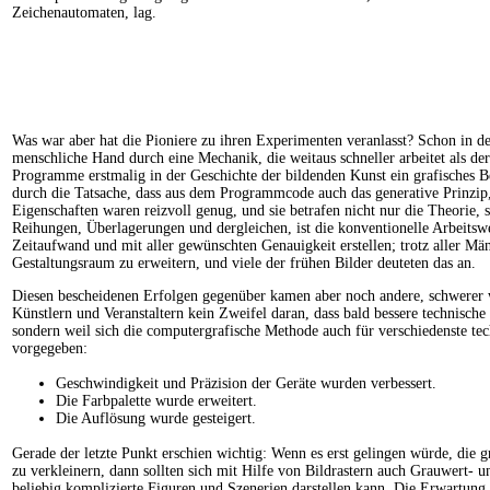
Zeichenautomaten, lag.
Was war aber hat die Pioniere zu ihren Experimenten veranlasst? Schon in der
menschliche Hand durch eine Mechanik, die weitaus schneller arbeitet als de
Programme erstmalig in der Geschichte der bildenden Kunst ein grafisches B
durch die Tatsache, dass aus dem Programmcode auch das generative Prinzip,
Eigenschaften waren reizvoll genug, und sie betrafen nicht nur die Theorie
Reihungen, Überlagerungen und dergleichen, ist die konventionelle Arbeitsw
Zeitaufwand und mit aller gewünschten Genauigkeit erstellen; trotz aller M
Gestaltungsraum zu erweitern, und viele der frühen Bilder deuteten das an.
Diesen bescheidenen Erfolgen gegenüber kamen aber noch andere, schwerer w
Künstlern und Veranstaltern kein Zweifel daran, dass bald bessere technische
sondern weil sich die computergrafische Methode auch für verschiedenste te
vorgegeben:
Geschwindigkeit und Präzision der Geräte wurden verbessert.
Die Farbpalette wurde erweitert.
Die Auflösung wurde gesteigert.
Gerade der letzte Punkt erschien wichtig: Wenn es erst gelingen würde, die 
zu verkleinern, dann sollten sich mit Hilfe von Bildrastern auch Grauwert- 
beliebig komplizierte Figuren und Szenerien darstellen kann. Die Erwartung