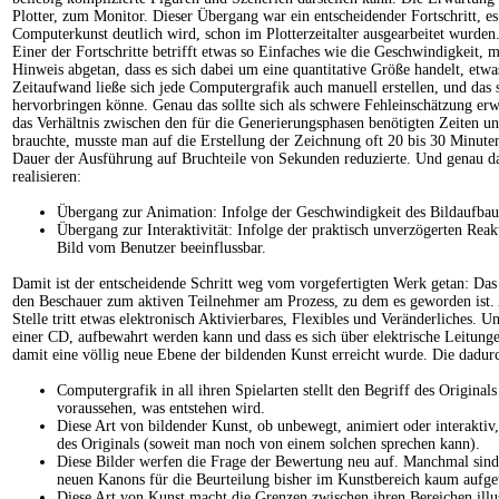
Plotter, zum Monitor. Dieser Übergang war ein entscheidender Fortschritt, es 
Computerkunst deutlich wird, schon im Plotterzeitalter ausgearbeitet wurden
Einer der Fortschritte betrifft etwas so Einfaches wie die Geschwindigkeit,
Hinweis abgetan, dass es sich dabei um eine quantitative Größe handelt, etwa
Zeitaufwand ließe sich jede Computergrafik auch manuell erstellen, und das s
hervorbringen könne. Genau das sollte sich als schwere Fehleinschätzung er
das Verhältnis zwischen den für die Generierungsphasen benötigten Zeiten
brauchte, musste man auf die Erstellung der Zeichnung oft 20 bis 30 Minute
Dauer der Ausführung auf Bruchteile von Sekunden reduzierte. Und genau dam
realisieren:
Übergang zur Animation: Infolge der Geschwindigkeit des Bildaufbau
Übergang zur Interaktivität: Infolge der praktisch unverzögerten Rea
Bild vom Benutzer beeinflussbar.
Damit ist der entscheidende Schritt weg vom vorgefertigten Werk getan: Das Res
den Beschauer zum aktiven Teilnehmer am Prozess, zu dem es geworden ist. 
Stelle tritt etwas elektronisch Aktivierbares, Flexibles und Veränderliches. U
einer CD, aufbewahrt werden kann und dass es sich über elektrische Leitunge
damit eine völlig neue Ebene der bildenden Kunst erreicht wurde. Die dadurc
Computergrafik in all ihren Spielarten stellt den Begriff des Originals
voraussehen, was entstehen wird.
Diese Art von bildender Kunst, ob unbewegt, animiert oder interaktiv, 
des Originals (soweit man noch von einem solchen sprechen kann).
Diese Bilder werfen die Frage der Bewertung neu auf. Manchmal sind 
neuen Kanons für die Beurteilung bisher im Kunstbereich kaum aufget
Diese Art von Kunst macht die Grenzen zwischen ihren Bereichen ill