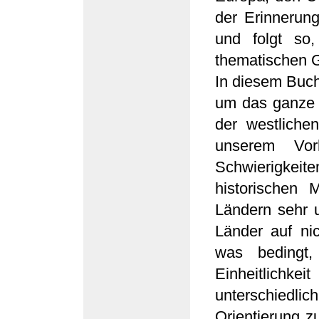
der Erinnerun
und folgt so,
thematischen G
In diesem Buch
um das ganze 
der westliche
unserem Vor
Schwierigke
historischen 
Ländern sehr u
Länder auf ni
was bedingt
Einheitlich
unterschiedli
Orientierung z