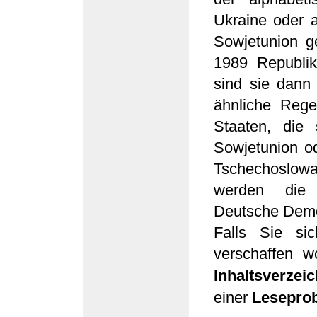
Ukraine oder a
Sowjetunion ge
1989 Republi
sind sie dann 
ähnliche Rege
Staaten, die
Sowjetunion od
Tschechoslow
werden die 
Deutsche Demo
Falls Sie si
verschaffen w
Inhaltsverzeic
einer
Lesepro