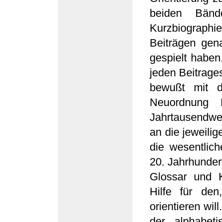
beiden Bänd
Kurzbiographie
Beiträgen gen
gespielt habe
jeden Beitrage
bewußt mit d
Neuordnung 
Jahrtausendwe
an die jeweilig
die wesentlic
20. Jahrhunder
Glossar und K
Hilfe für de
orientieren wil
der alphabet