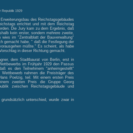
r Republik 1929
en Erweiterungsbau des Reichstagsgebäudes
eichstags errichtet und mit dem Reichstag
werden. Die Jury kam zu dem Ergebnis, daß
shalb kein erster, sondern mehrere zweite,
n
wies im "Zentralblatt der Bauverwaltung"
ch gemacht habe, " daß die Festlegung der
vorausgehen müßte." Es scheint, als habe
 Vorschlag in dieser Richtung gemacht.
ner, dem Stadtbaurat von Berlin, erst in
n Wettbewerbs im Frühjahr 1929 den Passus
daß es den Teilnehmern "anheimgestellt"
m Wettbewerb nahmen die Preisträger des
ans Poelzig, teil. Mit einem ersten Preis
einem zweiten Preis die Gruppe Georg
ublik zwischen Reichstagsgebäude und
grundsätzlich unterschied, wurde zwar in