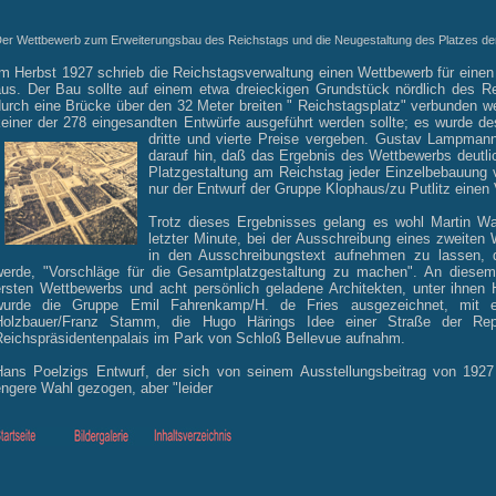
er Wettbewerb zum Erweiterungsbau des Reichstags und die Neugestaltung des Platzes de
Im Herbst 1927 schrieb die Reichstagsverwaltung einen Wettbewerb für ein
aus. Der Bau sollte auf einem etwa dreieckigen Grundstück nördlich des R
durch eine Brücke über den 32 Meter breiten " Reichstagsplatz" verbunden 
keiner der 278 eingesandten Entwürfe ausgeführt werden sollte; es wurde de
dritte und vierte Preise vergeben. Gustav Lampman
darauf hin, daß das Ergebnis des Wettbewerbs deutli
Platzgestaltung am Reichstag jeder Einzelbebauung 
nur der Entwurf der Gruppe Klophaus/zu Putlitz einen
Trotz dieses Ergebnisses gelang es wohl Martin Wag
letzter Minute, bei der Ausschreibung eines zweite
in den Ausschreibungstext aufnehmen zu lassen, 
werde, "Vorschläge für die Gesamtplatzgestaltung zu machen". An diese
ersten Wettbewerbs und acht persönlich geladene Architekten, unter ihnen H
wurde die Gruppe Emil Fahrenkamp/H. de Fries ausgezeichnet, mit 
Holzbauer/Franz Stamm, die Hugo Härings Idee einer Straße der Rep
Reichspräsidentenpalais im Park von Schloß Bellevue aufnahm.
Hans Poelzigs Entwurf, der sich von seinem Ausstellungsbeitrag von 1927 
ngere Wahl gezogen, aber "leider