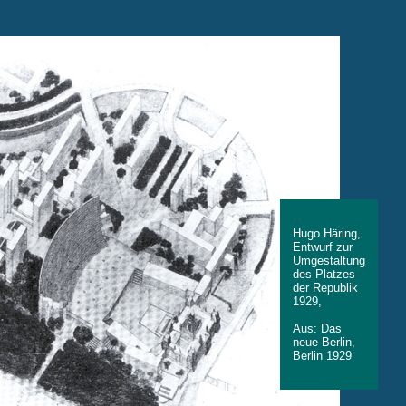
Hugo Häring,
Entwurf zur
Umgestaltung
des Platzes
der Republik
1929,
Aus: Das
neue Berlin,
Berlin 1929