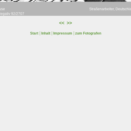
use
Straßenarbeiter, Deutsch
Negativ 92/2707
<<
>>
|
|
|
Start
Inhalt
Impressum
zum Fotografen