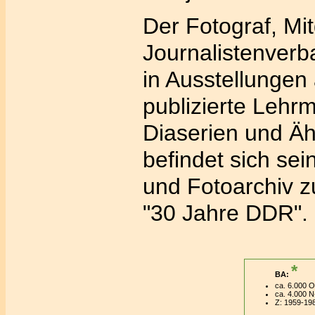
Der Fotograf, Mit
Journalistenverb
in Ausstellungen 
publizierte Lehrm
Diaserien und Ä
befindet sich se
und Fotoarchiv
"30 Jahre DDR".
*
BA:
ca. 6.000 O
ca. 4.000 N
Z: 1959-19