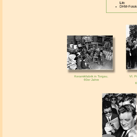
Lit:
DHM-Fotoka
Keramikfabrik in Torgau,
VI. P
60er Jahre
K