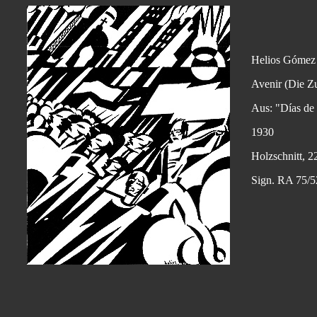
Helios Gómez
Avenir (Die Z
Aus: "Días de 
1930
Holzschnitt, 2
Sign. RA 75/5