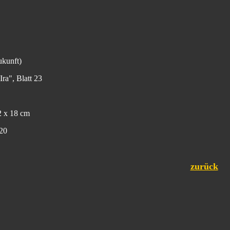
ukunft)
Ira", Blatt 23
2 x 18 cm
20
zurück