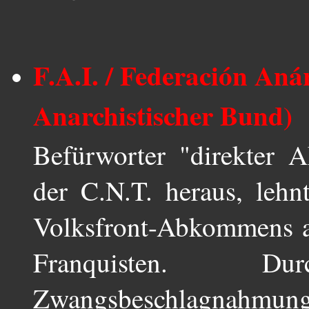
F.A.I. / Federación Anár
Anarchistischer Bund)
Befürworter "direkter A
der C.N.T. heraus, leh
Volksfront-Abkommens a
Franquisten. D
Zwangsbeschlagnahmung 