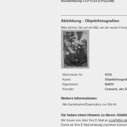
Rückmeldung CCP 5723 (CP112148)
Abbildung - Objektfotografien
Bitte klicken Sie auf ein Bild, um ein neues Fens
Münchener Nr.:
5723
Kartei:
Objektfotograf
Eigentümer:
BADV
Künstler:
Cranach, der Ä
Weitere Informationen
Alle Karteikarten/Datensätze zur Mü-Nr.
Sie haben einen Hinweis zu dieser Abbild
Wir freuen uns über Ihre E-Mail an
ccp@dhm.d
Damit wir Ihre E-Mail eindeutig zuordnen können,