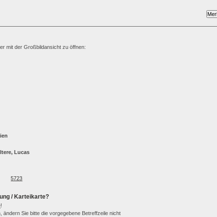
ter mit der Großbildansicht zu öffnen:
ien
ltere, Lucas
5723
ung / Karteikarte?
e
!
 ändern Sie bitte die vorgegebene Betreffzeile nicht