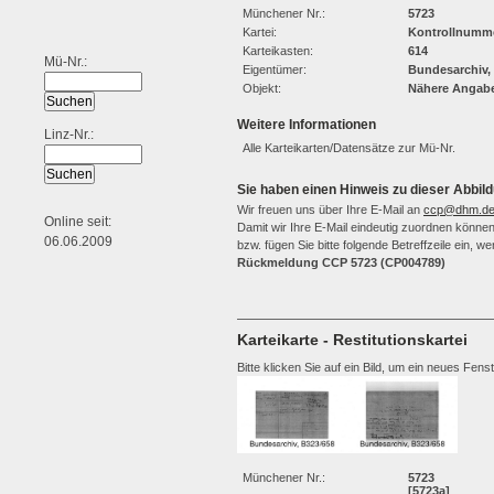
Münchener Nr.:
5723
Kartei:
Kontrollnumme
Karteikasten:
614
Mü-Nr.:
Eigentümer:
Bundesarchiv,
Objekt:
Nähere Angabe
Weitere Informationen
Linz-Nr.:
Alle Karteikarten/Datensätze zur Mü-Nr.
Sie haben einen Hinweis zu dieser Abbild
Wir freuen uns über Ihre E-Mail an
ccp@dhm.d
Online seit:
Damit wir Ihre E-Mail eindeutig zuordnen können,
06.06.2009
bzw. fügen Sie bitte folgende Betreffzeile ein, 
Rückmeldung CCP 5723 (CP004789)
Karteikarte - Restitutionskartei
Bitte klicken Sie auf ein Bild, um ein neues Fens
Münchener Nr.:
5723
[5723a]