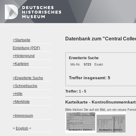
Datenbank zum "Central Colle
>Startseite
Einleitung (PDF)
>Hintergrund
Erweiterte Suche
>Karteien
Mü-Nr.
5723
Exakt
Treffer insgesamt: 5
>Erweiterte Suche
>Schnellsuche
Treffer: 1 - 5
>Hilfe
>Merkliste
Karteikarte - Kontrollnummernkart
Bitte klicken Sie auf ein Bild, um ein neues Fens
>Impressum
>
English
<