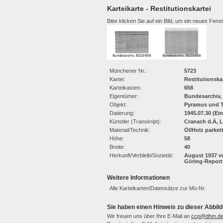
Karteikarte - Restitutionskartei
Bitte klicken Sie auf ein Bild, um ein neues Fens
Münchener Nr.:
5723
Kartei:
Restitutionska
Karteikasten:
658
Eigentümer:
Bundesarchiv,
Objekt:
Pyramus und 
Datierung:
1945.07.30 (Ei
Künstler (Transkript):
Cranach d.Ä, 
Material/Technik:
Öl/Holz parkett
Höhe:
58
Breite:
40
Herkunft/Verbleib/Sozietät:
August 1937 vo
Göring-Report S
Weitere Informationen
Alle Karteikarten/Datensätze zur Mü-Nr.
Sie haben einen Hinweis zu dieser Abbild
Wir freuen uns über Ihre E-Mail an
ccp@dhm.d