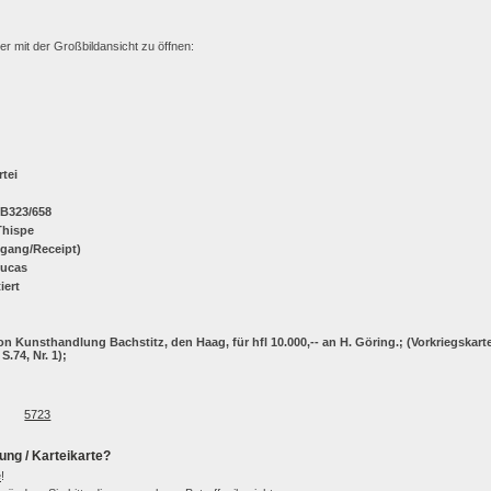
ter mit der Großbildansicht zu öffnen:
rtei
 B323/658
Thispe
ngang/Receipt)
Lucas
iert
n Kunsthandlung Bachstitz, den Haag, für hfl 10.000,-- an H. Göring.; (Vorkriegskarte
.74, Nr. 1);
5723
ung / Karteikarte?
e
!