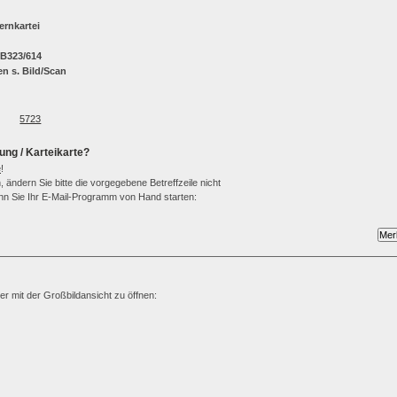
rnkartei
 B323/614
n s. Bild/Scan
5723
ung / Karteikarte?
e
!
 ändern Sie bitte die vorgegebene Betreffzeile nicht
wenn Sie Ihr E-Mail-Programm von Hand starten:
ter mit der Großbildansicht zu öffnen: