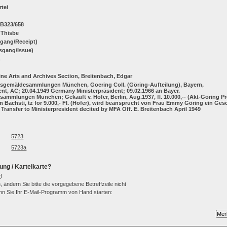
rtei
 B323/658
 Thisbe
ngang/Receipt)
sgang/Issue)
h
ne Arts and Archives Section, Breitenbach, Edgar
atsgemäldesammlungen München, Goering Coll. (Göring-Aufteilung), Bayern,
ent, AC; 20.04.1949 Germany Ministerpräsident; 09.02.1966 an Bayer.
ammlungen München; Gekauft v. Hofer, Berlin, Aug.1937, fl. 10.000,-- (Akt-Göring P
rom Bachsti, tz for 9.000,- Fl. (Hofer), wird beansprucht von Frau Emmy Göring ein Ge
 Transfer to Ministerpresident decited by MFA Off. E. Breitenbach April 1949
5723
5723a
ung / Karteikarte?
e
!
 ändern Sie bitte die vorgegebene Betreffzeile nicht
wenn Sie Ihr E-Mail-Programm von Hand starten: