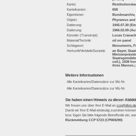
Kartei:
Restitutionska
Karteikasten:
658
Eigentümer:
Bundesarchiv,
Objekt:
Phyramus and
Datierung:
1945.07.30 (Ei
Datierung:
1966.02.09 (Au
Künstler (Transkript):
Lucas Cranac
Material/Technik:
oil on panel
Schlagwort:
Monuments, Fi
Herkunft/Verbleib/Sozietät:
an Bayer. Sta
Ministerpräsid
Staatsgemäldes
coll.), 1938 f
ihres Mannes.;
Weitere Informationen
Alle Karteikarten/Datensätze zur Mü-Nr.
Alle Karteikarten/Datensätze zur Mü-Nr.
Sie haben einen Hinweis zu dieser Abbild
Wir freuen uns über Ihre E-Mail an
ccp@dhm.d
Damit wir Ihre E-Mail eindeutig zuordnen können,
bzw. fügen Sie bitte folgende Betreffzeile ein, 
Rückmeldung CCP 5723 (CP069290)