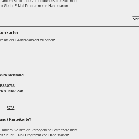
 ändern Sie bitte die vorgegebene Betreffzeile nicht
wenn Sie Ihr E-Mail-Programm von Hand starten:
tenkartei
ter mit der Großbildansicht zu öffnen:
räsidentenkartei
 B323/763
n s. Bild/Scan
5723
ung / Karteikarte?
e
!
 ändern Sie bitte die vorgegebene Betreffzeile nicht
wenn Sie Ihr E-Mail-Programm von Hand starten: