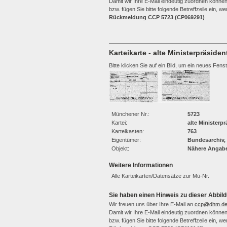
Damit wir Ihre E-Mail eindeutig zuordnen können,
bzw. fügen Sie bitte folgende Betreffzeile ein, 
Rückmeldung CCP 5723 (CP069291)
Karteikarte - alte Ministerpräsiden
Bitte klicken Sie auf ein Bild, um ein neues Fens
Münchener Nr.:
5723
Kartei:
alte Ministerp
Karteikasten:
763
Eigentümer:
Bundesarchiv,
Objekt:
Nähere Angabe
Weitere Informationen
Alle Karteikarten/Datensätze zur Mü-Nr.
Sie haben einen Hinweis zu dieser Abbild
Wir freuen uns über Ihre E-Mail an
ccp@dhm.d
Damit wir Ihre E-Mail eindeutig zuordnen können,
bzw. fügen Sie bitte folgende Betreffzeile ein, 