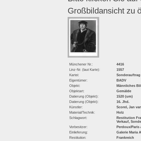
Großbildansicht zu ö
Münchener Nr.:
4416
Linz-Nr. (laut Karte):
1557
Kartei:
Sonderauftrag
Eigentümer:
BADV
Objekt:
Männliches Bi
Objektart:
Gemälde
Datierung (Objekt):
1520 (um)
Datierung (Objekt):
16. Jhd.
Künstler:
Scorel, Jan va
Material/Technik:
Holz
Schlagwort:
Restitution Fr
Verkauf, Sond
Vorbesitzer:
Perdoux/Paris
Einlieferung:
Galerie Maria 
Restitution:
Frankreich