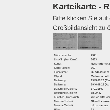
Karteikarte - R
Bitte klicken Sie auf
Großbildansicht zu ö
Münchener Nr.:
7571
Linz-Nr. (laut Karte):
3483
Kartei:
Restitutionska
Karteikasten:
660
Eigentümer:
Bundesarchiv,
Objekt:
Madonna enthr
Datierung:
1945.08.23 (Ei
Datierung:
1946.09.19 (Au
Datierung (Objekt):
1701/1800
Datierung (Objekt):
18. Jhd.
Künstler (Transkript):
Venice 18th ce
Material/Technik:
Öl auf Leinwa
Material/Technik:
oil on canvas
Höhe:
73