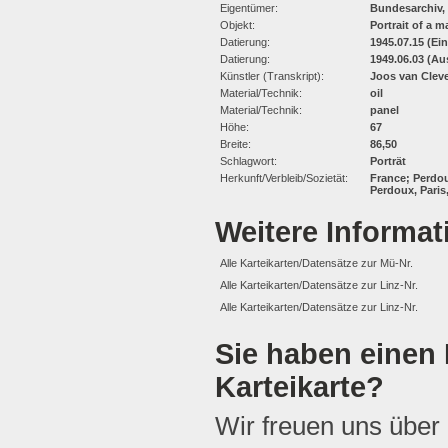
Eigentümer:
Bundesarchiv,
Objekt:
Portrait of a 
Datierung:
1945.07.15 (Ei
Datierung:
1949.06.03 (Au
Künstler (Transkript):
Joos van Clev
Material/Technik:
oil
Material/Technik:
panel
Höhe:
67
Breite:
86,50
Schlagwort:
Porträt
Herkunft/Verbleib/Sozietät:
France; Perdou
Perdoux, Paris,
Weitere Informa
Alle Karteikarten/Datensätze zur Mü-Nr.
Alle Karteikarten/Datensätze zur Linz-Nr.
Alle Karteikarten/Datensätze zur Linz-Nr.
Sie haben einen 
Karteikarte?
Wir freuen uns über