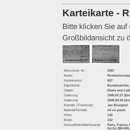
Karteikarte - R
Bitte klicken Sie auf
Großbildansicht zu ö
Münchener Nr.:
5367
Kartei:
Restitutionska
Karteikasten:
657
Eigentümer:
Bundesarchiv,
Objekt:
Diana and Call
Datierung:
1945.07.27 (Ei
Datierung:
1946.04.18 (Au
Künstler (Transkript):
Jan Brueghel
Material/Technik:
oil on panel
Höhe:
135
Breite:
102
Herkunft/Verbleib/Sozietät:
Paris, France; 
for frc 900.000,