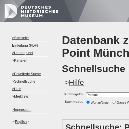
Datenbank z
>Startseite
Einleitung (PDF)
Point Münc
>Hintergrund
>Karteien
Schnellsuche
>Erweiterte Suche
->
Hilfe
>Schnellsuche
>Hilfe
Suchbegriffe
>Merkliste
Suchmodus
Wortanfänge
Ganze 
>Impressum
>
English
<
Schnellsuche: 