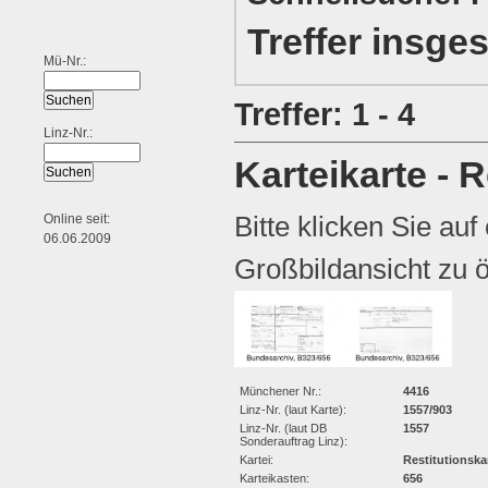
Treffer insge
Mü-Nr.:
Treffer: 1 - 4
Linz-Nr.:
Karteikarte - R
Bitte klicken Sie auf
Online seit:
06.06.2009
Großbildansicht zu ö
Münchener Nr.:
4416
Linz-Nr. (laut Karte):
1557/903
Linz-Nr. (laut DB
1557
Sonderauftrag Linz):
Kartei:
Restitutionska
Karteikasten:
656