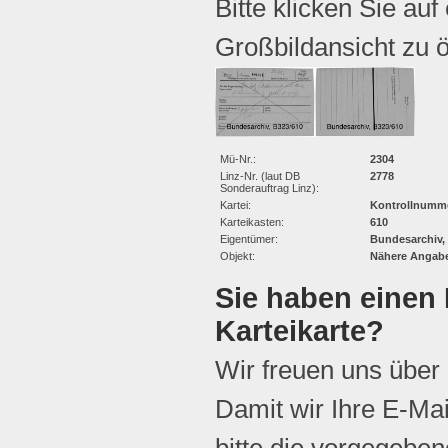
Bitte klicken Sie auf
Großbildansicht zu ö
Mü-Nr.:
2304
Linz-Nr. (laut DB
2778
Sonderauftrag Linz):
Kartei:
Kontrollnumme
Karteikasten:
610
Eigentümer:
Bundesarchiv,
Objekt:
Nähere Angabe
Sie haben einen 
Karteikarte?
Wir freuen uns über
Damit wir Ihre E-Ma
bitte die vorgegebene