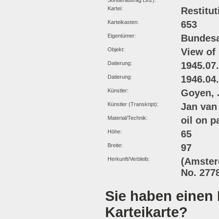
Sonderauftrag Linz):
Kartei:
Restitut
Karteikasten:
653
Eigentümer:
Bundesa
Objekt:
View of
Datierung:
1945.07
Datierung:
1946.04
Künstler:
Goyen, 
Künstler (Transkript):
Jan van
Material/Technik:
oil on p
Höhe:
65
Breite:
97
Herkunft/Verbleib:
(Amster
No. 2778
Sie haben einen 
Karteikarte?