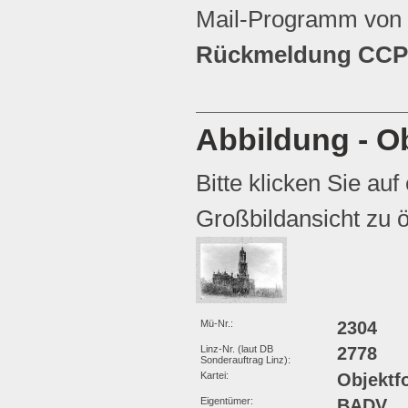
Mail-Programm von 
Rückmeldung CCP 
Abbildung - Ob
Bitte klicken Sie auf
Großbildansicht zu ö
Mü-Nr.:
2304
Linz-Nr. (laut DB
2778
Sonderauftrag Linz):
Kartei:
Objektf
Eigentümer:
BADV