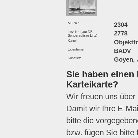
Mü-Nr.:
2304
Linz-Nr. (laut DB
2778
Sonderauftrag Linz):
Kartei:
Objektf
Eigentümer:
BADV
Künstler:
Goyen, J
Sie haben einen 
Karteikarte?
Wir freuen uns über
Damit wir Ihre E-Ma
bitte die vorgegebene
bzw. fügen Sie bitte 