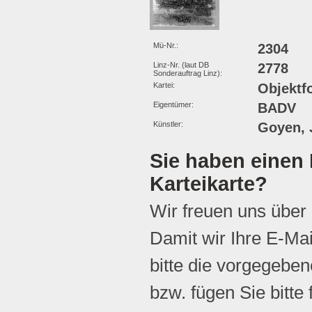
Mü-Nr.:
2304
Linz-Nr. (laut DB
2778
Sonderauftrag Linz):
Kartei:
Objektf
Eigentümer:
BADV
Künstler:
Goyen, 
Sie haben einen 
Karteikarte?
Wir freuen uns über
Damit wir Ihre E-Ma
bitte die vorgegebene
bzw. fügen Sie bitte 