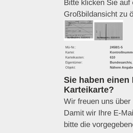
Bitte klicken Sie auf
Großbildansicht zu ö
Mü-Nr.:
2458/1-5
Kartei:
Kontrollnumme
Karteikasten:
610
Eigentümer:
Bundesarchiv,
Objekt:
Nähere Angabe
Sie haben einen 
Karteikarte?
Wir freuen uns über
Damit wir Ihre E-Ma
bitte die vorgegebene