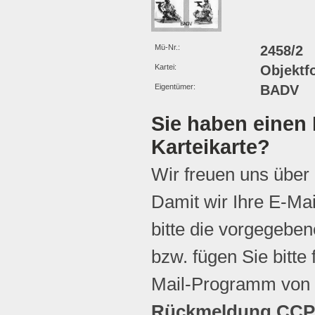
Mü-Nr.:
2458/2
Kartei:
Objektf
Eigentümer:
BADV
Sie haben einen 
Karteikarte?
Wir freuen uns über
Damit wir Ihre E-Ma
bitte die vorgegebene
bzw. fügen Sie bitte 
Mail-Programm von 
Rückmeldung CCP 