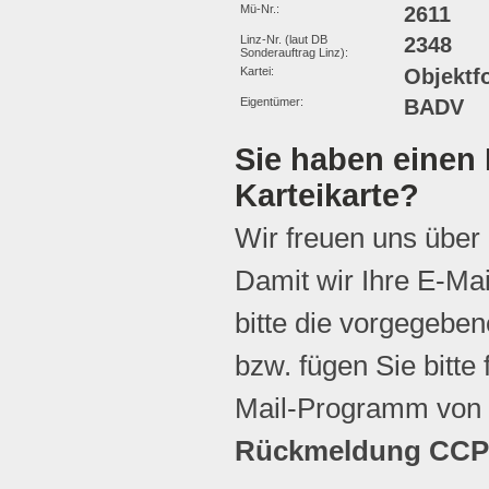
Mü-Nr.:
2611
Linz-Nr. (laut DB
2348
Sonderauftrag Linz):
Kartei:
Objektf
Eigentümer:
BADV
Sie haben einen 
Karteikarte?
Wir freuen uns über
Damit wir Ihre E-Ma
bitte die vorgegebene
bzw. fügen Sie bitte 
Mail-Programm von 
Rückmeldung CCP 