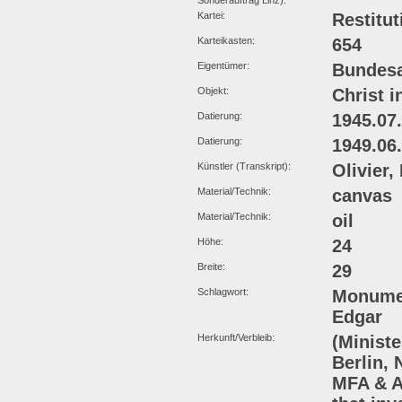
Sonderauftrag Linz):
Kartei:
Restitut
Karteikasten:
654
Eigentümer:
Bundesa
Objekt:
Christ 
Datierung:
1945.07
Datierung:
1949.06
Künstler (Transkript):
Olivier,
Material/Technik:
canvas
Material/Technik:
oil
Höhe:
24
Breite:
29
Schlagwort:
Monumen
Edgar
Herkunft/Verbleib:
(Ministe
Berlin, 
MFA & A