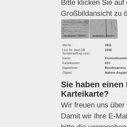
Bitte klicken Sie auf
Großbildansicht zu ö
Mü-Nr.:
2611
Linz-Nr. (laut DB
2348
Sonderauftrag Linz):
Kartei:
Kontrollnumme
Karteikasten:
610
Eigentümer:
Bundesarchiv,
Objekt:
Nähere Angabe
Sie haben einen 
Karteikarte?
Wir freuen uns über
Damit wir Ihre E-Ma
bitte die vorgegebene