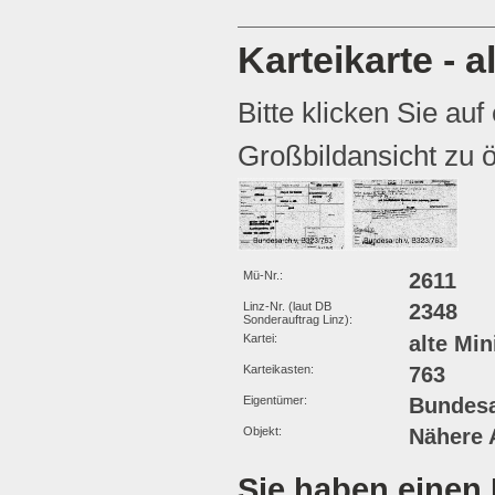
Karteikarte - 
Bitte klicken Sie auf
Großbildansicht zu ö
Mü-Nr.:
2611
Linz-Nr. (laut DB
2348
Sonderauftrag Linz):
Kartei:
alte Min
Karteikasten:
763
Eigentümer:
Bundesa
Objekt:
Nähere 
Sie haben einen 