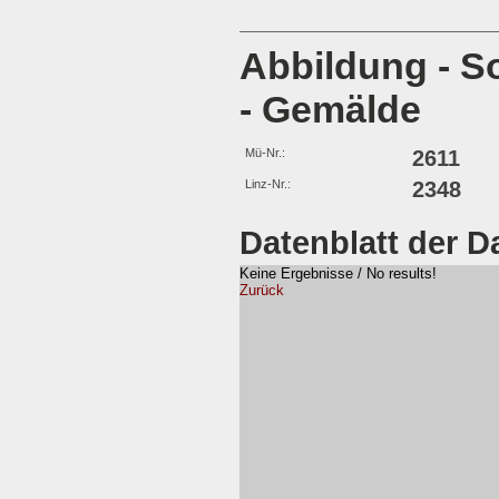
Abbildung - S
- Gemälde
Mü-Nr.:
2611
Linz-Nr.:
2348
Datenblatt der D