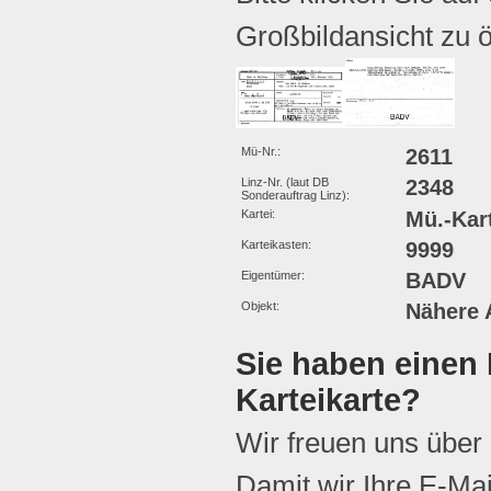
Großbildansicht zu ö
Mü-Nr.:
2611
Linz-Nr. (laut DB
2348
Sonderauftrag Linz):
Kartei:
Mü.-Kar
Karteikasten:
9999
Eigentümer:
BADV
Objekt:
Nähere 
Sie haben einen 
Karteikarte?
Wir freuen uns über
Damit wir Ihre E-Ma