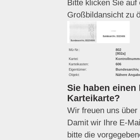
Bitte klicken Sie auf
Großbildansicht zu ö
Mü-Nr.:
802
[802a]
Kartei:
Kontrollnumme
Karteikasten:
606
Eigentümer:
Bundesarchiv,
Objekt:
Nähere Angabe
Sie haben einen 
Karteikarte?
Wir freuen uns über
Damit wir Ihre E-Ma
bitte die vorgegebene