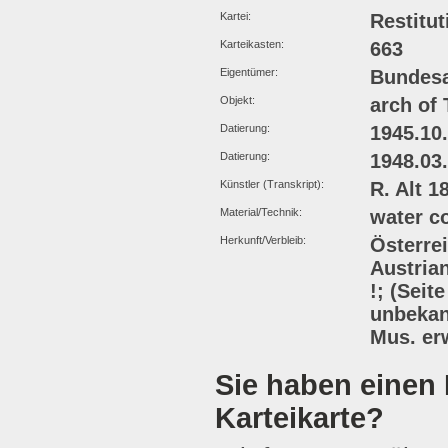
Kartei:
Restitut
Karteikasten:
663
Eigentümer:
Bundesa
Objekt:
arch of
Datierung:
1945.10
Datierung:
1948.03
Künstler (Transkript):
R. Alt 1
Material/Technik:
water c
Herkunft/Verbleib:
Österrei
Austrian
!; (Seit
unbekann
Mus. er
Sie haben einen 
Karteikarte?