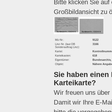
Bitte klicken Sie auf
Großbildansicht zu ö
Mü-Nr.:
9122
Linz-Nr. (laut DB
3166
Sonderauftrag Linz):
Kartei:
Kontrollnumme
Karteikasten:
618
Eigentümer:
Bundesarchiv,
Objekt:
Nähere Angabe
Sie haben einen 
Karteikarte?
Wir freuen uns über
Damit wir Ihre E-Ma
bitte die vorgegebene