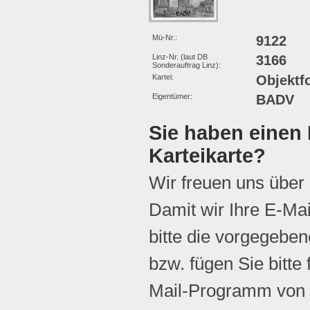
Mü-Nr.:
9122
Linz-Nr. (laut DB
3166
Sonderauftrag Linz):
Kartei:
Objektf
Eigentümer:
BADV
Sie haben einen 
Karteikarte?
Wir freuen uns über
Damit wir Ihre E-Ma
bitte die vorgegebene
bzw. fügen Sie bitte 
Mail-Programm von 