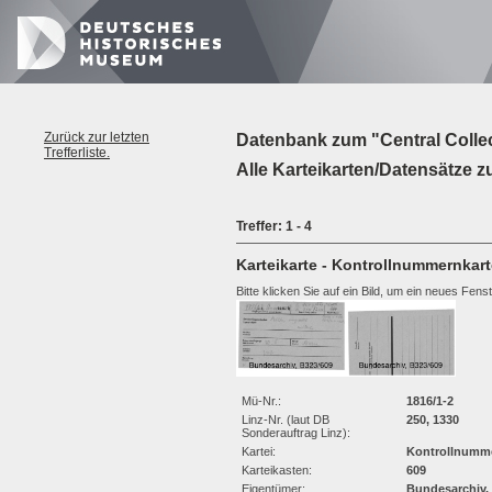
Zurück zur letzten
Datenbank zum "Central Colle
Trefferliste.
Alle Karteikarten/Datensätze zu
Treffer: 1 - 4
Karteikarte - Kontrollnummernkart
Bitte klicken Sie auf ein Bild, um ein neues Fens
Mü-Nr.:
1816/1-2
Linz-Nr. (laut DB
250, 1330
Sonderauftrag Linz):
Kartei:
Kontrollnumme
Karteikasten:
609
Eigentümer:
Bundesarchiv,