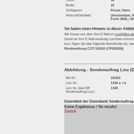
Höhe:
56
Breite:
32
Schlagwort:
Posse, Hans
Herkunft/Verbleib:
(Amsterdam, Ho
Form 3835.; 50
Sie haben einen Hinweis zu dieser Abbild
Wir freuen uns über Ihre E-Mail an
ccp@dhm.d
Damit wir Ihre E-Mail eindeutig zuordnen können,
bzw. fügen Sie bitte folgende Betreffzeile ein, 
Rückmeldung CCP 1816/2 (CP025555)
Abbildung - Sonderauftrag Linz (
Mü-Nr.:
1816/2
Linz-Nr.:
1330 a + b
Linz-Nr. (laut DB
1330
Sonderauftrag Linz):
Datenblatt der Datenbank Sonderauftrag 