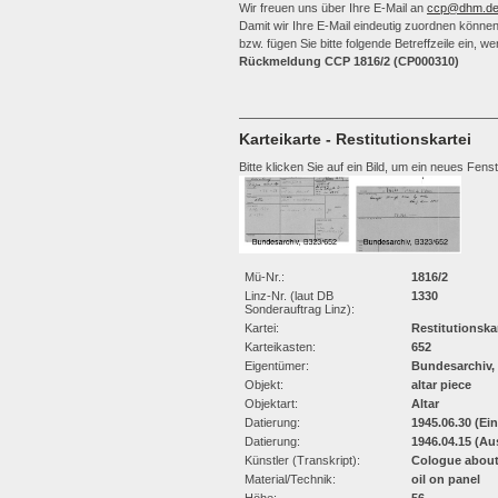
Wir freuen uns über Ihre E-Mail an
ccp@dhm.d
Damit wir Ihre E-Mail eindeutig zuordnen können,
bzw. fügen Sie bitte folgende Betreffzeile ein, 
Rückmeldung CCP 1816/2 (CP000310)
Karteikarte - Restitutionskartei
Bitte klicken Sie auf ein Bild, um ein neues Fens
Mü-Nr.:
1816/2
Linz-Nr. (laut DB
1330
Sonderauftrag Linz):
Kartei:
Restitutionska
Karteikasten:
652
Eigentümer:
Bundesarchiv,
Objekt:
altar piece
Objektart:
Altar
Datierung:
1945.06.30 (Ei
Datierung:
1946.04.15 (Au
Künstler (Transkript):
Cologue about
Material/Technik:
oil on panel