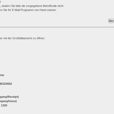
e
!
 ändern Sie bitte die vorgegebene Betreffzeile nicht
wenn Sie Ihr E-Mail-Programm von Hand starten:
ter mit der Großbildansicht zu öffnen:
rtei
 B323/652
ngang/Receipt)
sgang/Issue)
 1320