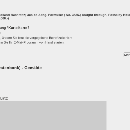
lland Bachstitz; acc. to Aang. Formulier ; No. 3835.; bought through, Posse by Hitle
.000.-)
ung / Karteikarte?
e
!
 ändern Sie bitte die vorgegebene Betreffzeile nicht
wenn Sie Ihr E-Mail-Programm von Hand starten:
Datenbank) - Gemälde
Linz: