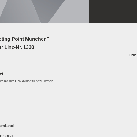
cting Point München"
r Linz-Nr. 1330
ei
ter mit der Großbildansicht zu öffnen:
rnkartei
 B323/609