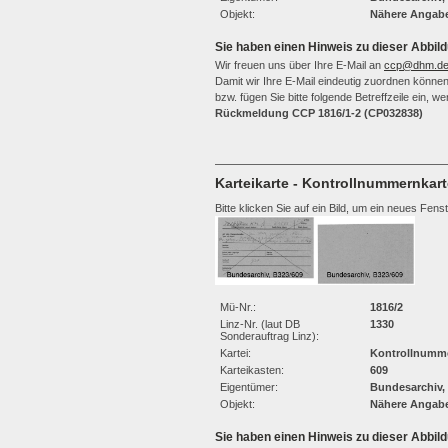
Objekt:
Nähere Angabe
Sie haben einen Hinweis zu dieser Abbild
Wir freuen uns über Ihre E-Mail an
ccp@dhm.d
Damit wir Ihre E-Mail eindeutig zuordnen können,
bzw. fügen Sie bitte folgende Betreffzeile ein, 
Rückmeldung CCP 1816/1-2 (CP032838)
Karteikarte - Kontrollnummernkart
Bitte klicken Sie auf ein Bild, um ein neues Fens
Mü-Nr.:
1816/2
Linz-Nr. (laut DB
1330
Sonderauftrag Linz):
Kartei:
Kontrollnumme
Karteikasten:
609
Eigentümer:
Bundesarchiv,
Objekt:
Nähere Angabe
Sie haben einen Hinweis zu dieser Abbild