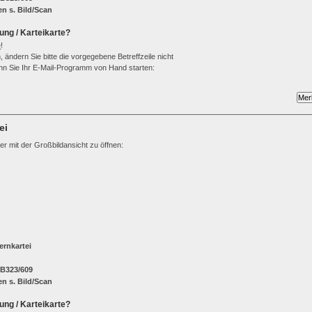
n s. Bild/Scan
ung / Karteikarte?
e
!
 ändern Sie bitte die vorgegebene Betreffzeile nicht
wenn Sie Ihr E-Mail-Programm von Hand starten:
ei
ter mit der Großbildansicht zu öffnen:
rnkartei
 B323/609
n s. Bild/Scan
ung / Karteikarte?