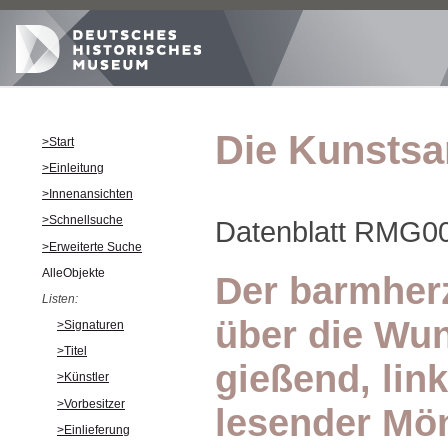
Die Kunsts
>Start
>Einleitung
>Innenansichten
>Schnellsuche
Datenblatt RMG0
>Erweiterte Suche
AlleObjekte
Der barmher
Listen:
über die Wun
>Signaturen
>Titel
gießend, link
>Künstler
>Vorbesitzer
lesender Mö
>Einlieferung