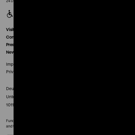
24 December closed
Visitor service
Contact
Press
Newsletter
Imprint
Privacy
Deutsches Historisches Museum
Unter den Linden 2
10117 Berlin
Funded by the Federal Government Commissioner for Culture
and the Media