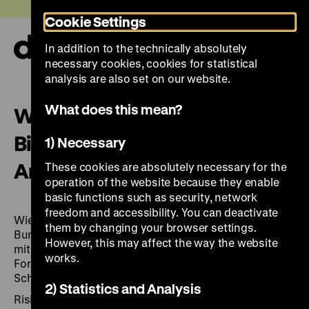
Jump
Today +
Cookie Settings
directly
to
In addition to the technically absolutely
the
Ope
necessary cookies, cookies for statistical
page
and
clos
analysis are also set on our website.
contents
the
navi
What does this mean?
Workshop: „Segen und Fluch -
Biozide: I. Verwendung,
1) Necessary
Analytik, Bewertung“
These cookies are absolutely necessary for the
operation of the website because they enable
basic functions such as security, network
freedom and accessibility. You can deactivate
Wiederholung des 6. N.i.Ke.-Workshops der
them by changing your browser settings.
Bundesanstalt für Materialprüfung, Berlin verbunden
However, this may affect the way the website
mit der Auswertung der Ergebnisse aus dem
works.
Forschungsprojekt „Folgen der historischen
Schädlingsbekämpfung in Archiven und Museen.
2) Statistics and Analysis
Risikoabschätzung – Gefahr für Mensch und Umwelt.