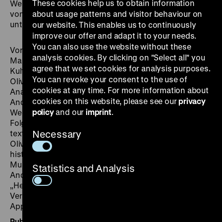
These cookies help us to obtain information
Werterhalt für Kunst und Kulturgut“. Das Projekt wurde
vom BKM gefördert (Projekt 4201) und von der BAM
about usage patterns and visitor behaviour on
unter der Deutsches Historisches Museum,
our website. This enables us to continuously
improve our offer and adapt it to your needs.
You can also use the website without these
Vorträge innerhalb des Workshops:
analysis cookies. By clicking on "Select all" you
Martina Homolka (DHM): „Eulan – eine kleine
agree that we set cookies for analysis purposes.
Kulturgeschichte“.
You can revoke your consent to the use of
Oliver Hahn (BAM): „Biozide in der Museumsluft –
cookies at any time. For more information about
Analytik, Interpretation und Bewertung“.
cookies on this website, please see our
privacy
Andrea Lang und Judith Zimmer (DHM): „Der lange
policy
and our
imprint
.
Weg zum Messergebnis – das Forschungsprojekt:
Folgen der historischen Schädlingsbekämpfung in den
textilen Sammlungen des DHM – ein Arbeitsbericht“.
Necessary
Oliver Hahn und Sonja Krug (BAM): „Folgen der
historischen Schädlingsbekämpfung in Archiven und
Museen“.
Statistics and Analysis
Andrea Lang und Judith Zimmer:
„Herstellungsbedingter Inhaltsstoff oder Biozid?
Versuch der Zuordnung der Messergebnisse in den
Applikationszusammenhang“.
Published by:
Leitung von Priv.-Doz. Dr. rer. nat. Oliver