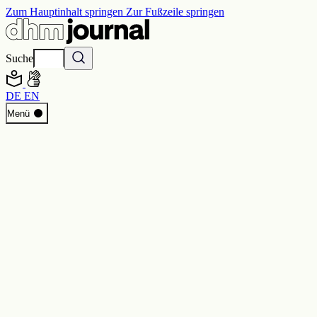
Zum Hauptinhalt springen
Zur Fußzeile springen
Suche
DE
EN
Start
Menü
Programm
Perspektiven
Inside DHM
Neue Ständige Ausstellung
Suche
Kontakt
Impressum
Datenschutz
Erklärung digitale Barrierefreiheit