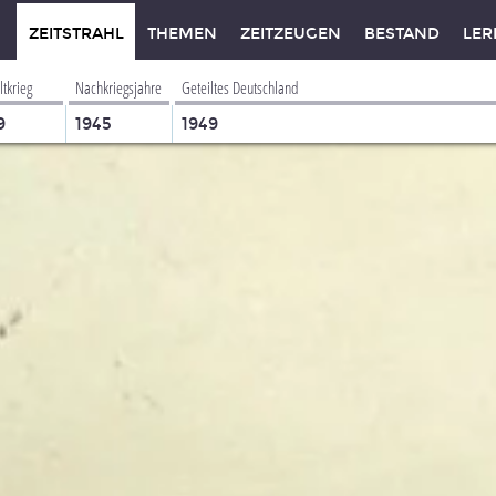
ZEITSTRAHL
THEMEN
ZEITZEUGEN
BESTAND
LER
ltkrieg
Nachkriegsjahre
Geteiltes Deutschland
9
1945
1949