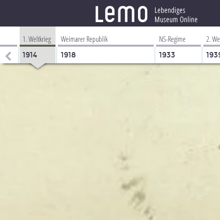
1. Weltkrieg
Weimarer Republik
NS-Regime
2. We
1914
1918
1933
193