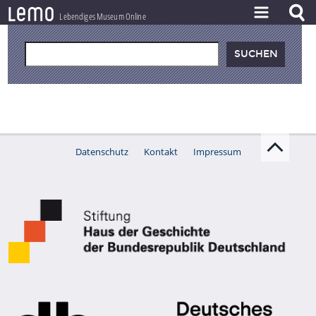
l
e
m
o
Lebendiges Museum Online
ZEITSTRAHL
THEMEN
ZEITZEUGEN
BESTAND
Datenschutz
Kontakt
Impressum
LERNEN
PROJEKT