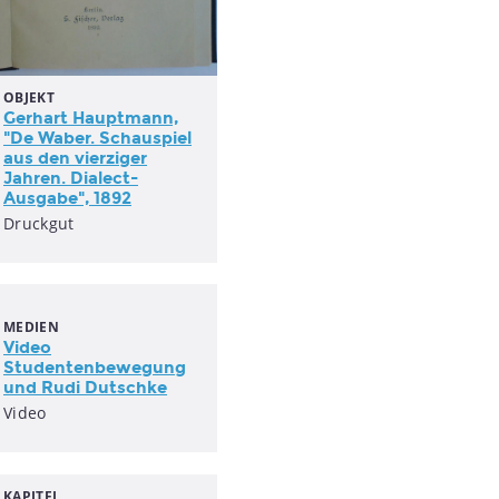
OBJEKT
Gerhart Hauptmann,
"De Waber. Schauspiel
aus den vierziger
Jahren. Dialect-
Ausgabe", 1892
Druckgut
MEDIEN
Video
Studentenbewegung
und Rudi Dutschke
Video
KAPITEL