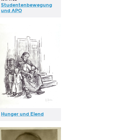
Studentenbewegung
und APO
Hunger und Elend