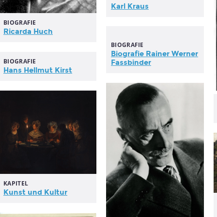
Karl Kraus
BIOGRAFIE
Ricarda Huch
BIOGRAFIE
Biografie Rainer Werner
BIOGRAFIE
Fassbinder
Hans Hellmut Kirst
KAPITEL
Kunst und Kultur