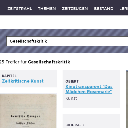
ZEITSTRAHL
THEMEN
ZEITZEUGEN
BESTAND
LER
25 Treffer für
Gesellschaftskritik
KAPITEL
Zeitkritische Kunst
OBJEKT
Kinotransparent "Das
Mädchen Rosemarie"
Kunst
BIOGRAFIE