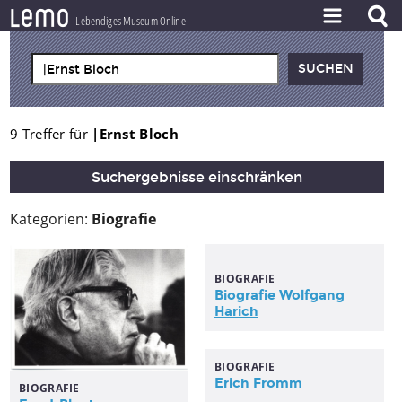
l
e
m
o
Lebendiges Museum Online
ZEITSTRAHL
THEMEN
ZEITZEUGEN
9 Treffer für
|Ernst Bloch
BESTAND
Suchergebnisse einschränken
LERNEN
Kategorien:
Biografie
PROJEKT
BIOGRAFIE
Biografie Wolfgang
Harich
BIOGRAFIE
Erich Fromm
BIOGRAFIE