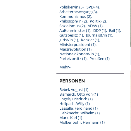
Politiker/in
(5)
SPD
(4)
Arbeiterbewegung
(3)
Kommunismus
(2)
Philosoph/in
(2)
Politik
(2)
Sozialismus
(2)
ADAV
(1)
Außenminister
(1)
DDP
(1)
Exil
(1)
Gutsbesitz
(1)
Journalist/in
(1)
Jurist/in
(1)
Kanzler
(1)
Ministerpräsident
(1)
Märzrevolution
(1)
Nationalökonom/in
(1)
Parteivorsitz
(1)
Preußen
(1)
Mehr»
PERSONEN
Bebel, August
(1)
Bismarck, Otto von
(1)
Engels, Friedrich
(1)
Hellpach, Willy
(1)
Lassalle, Ferdinand
(1)
Liebknecht, Wilhelm
(1)
Marx, Karl
(1)
Molkenbuhr, Hermann
(1)