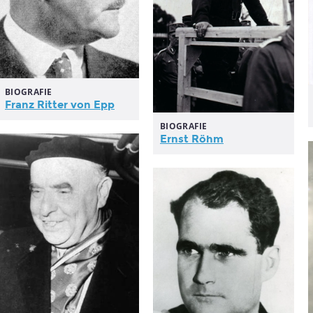
BIOGRAFIE
Franz
Ritter
von
Epp
BIOGRAFIE
Ernst Röhm