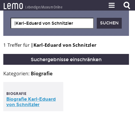
l
e
m
o
Lebendiges Museum Online
ZEITSTRAHL
THEMEN
ZEITZEUGEN
1 Treffer für
|Karl-Eduard von Schnitzler
BESTAND
Suchergebnisse einschränken
LERNEN
Kategorien:
Biografie
PROJEKT
BIOGRAFIE
Biografie
Karl-Eduard
von
Schnitzler