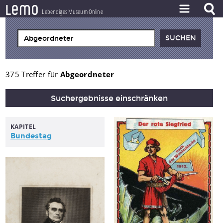
l
e
m
o
Lebendiges Museum Online
ZEITSTRAHL
THEMEN
ZEITZEUGEN
375 Treffer für
Abgeordneter
BESTAND
Suchergebnisse einschränken
LERNEN
KAPITEL
PROJEKT
Bundestag