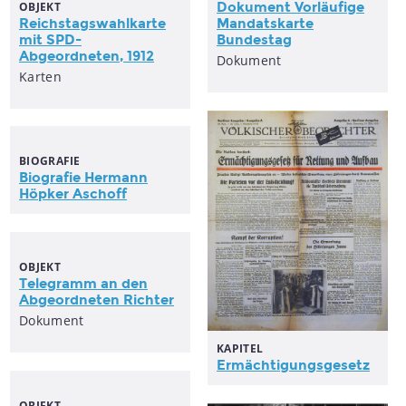
OBJEKT
Dokument Vorläufige
Reichstagswahlkarte
Mandatskarte
mit
SPD-
Bundestag
Abgeordneten
, 1912
Dokument
Karten
BIOGRAFIE
Biografie Hermann
Höpker Aschoff
OBJEKT
Telegramm an den
Abgeordneten
Richter
Dokument
KAPITEL
Ermächtigungsgesetz
OBJEKT