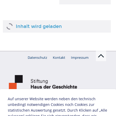
Die deutsch-italienischen Beziehungen
Auf unserer Website werden neben den technisch
unbedingt notwendigen Cookies noch Cookies zur
statistischen Auswertung gesetzt. Durch Klicken auf „Alle
"Ein fester Block" - Propagandaplakat der NSDAP, 1938
zulassen“ erklären Sie sich einverstanden, dass wir