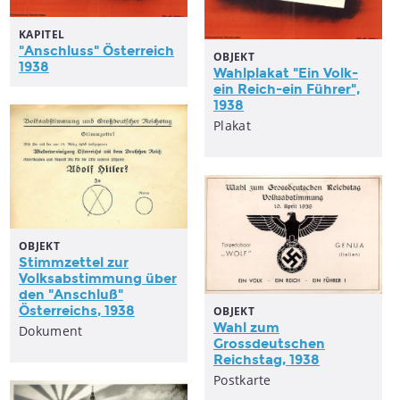
KAPITEL
"
Anschluss
"
Österreich
OBJEKT
1938
Wahlplakat "Ein Volk-
ein Reich-ein Führer",
1938
Plakat
OBJEKT
Stimmzettel zur
Volksabstimmung über
den "
Anschluß
"
Österreichs
, 1938
OBJEKT
Wahl zum
Dokument
Grossdeutschen
Reichstag, 1938
Postkarte