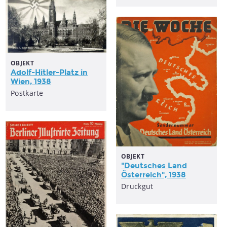
OBJEKT
Adolf-Hitler-Platz in
Wien, 1938
Postkarte
OBJEKT
"Deutsches Land
Österreich
", 1938
Druckgut