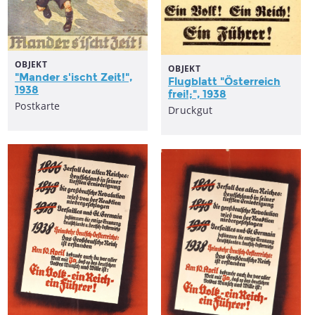
OBJEKT
OBJEKT
"Mander s'ischt Zeit!",
Flugblatt "
Österreich
1938
frei!;", 1938
Postkarte
Druckgut