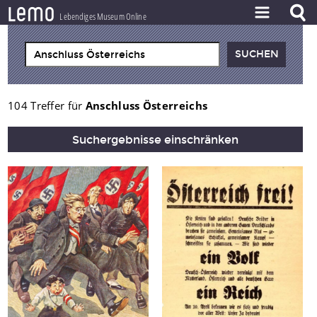
l
e
m
o
Lebendiges Museum Online
ZEITSTRAHL
THEMEN
ZEITZEUGEN
104 Treffer für
Anschluss Österreichs
BESTAND
Suchergebnisse einschränken
LERNEN
PROJEKT