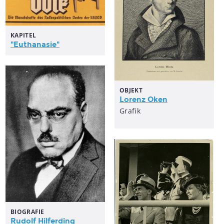
KAPITEL
"Euthanasie"
OBJEKT
Lorenz Oken
Grafik
BIOGRAFIE
Rudolf Hilferding