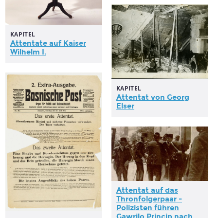
KAPITEL
Attentate
auf Kaiser
Wilhelm I.
KAPITEL
Attentat
von Georg
Elser
Attentat
auf das
Thronfolgerpaar -
Polizisten führen
Gawrilo Princip nach