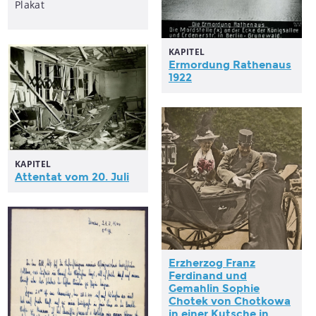
Plakat
KAPITEL
Ermordung Rathenaus
1922
KAPITEL
Attentat
vom 20. Juli
Erzherzog Franz
Ferdinand und
Gemahlin Sophie
Chotek von Chotkowa
in einer Kutsche in