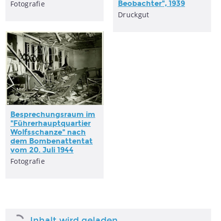
Fotografie
Beobachter", 1939
Druckgut
Besprechungsraum im
"Führerhauptquartier
Wolfsschanze" nach
dem Bombenattentat
vom 20. Juli 1944
Fotografie
OBJEKT
Broschüre "Hitler-Rede
im Bürgerbräukeller",
MEDIEN
1939
Video