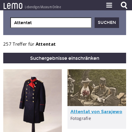
l
e
m
o
Lebendiges Museum Online
ZEITSTRAHL
THEMEN
ZEITZEUGEN
257 Treffer für
Attentat
BESTAND
Suchergebnisse einschränken
LERNEN
PROJEKT
Attentat
von Sarajewo
Fotografie