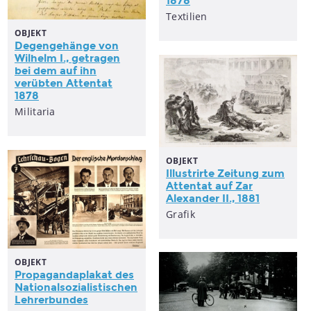
1878
Textilien
OBJEKT
Degengehänge von
Wilhelm I., getragen
bei dem auf ihn
verübten
Attentat
1878
Militaria
OBJEKT
Illustrirte Zeitung zum
Attentat
auf Zar
Alexander II., 1881
Grafik
OBJEKT
Propagandaplakat des
Nationalsozialistischen
Lehrerbundes