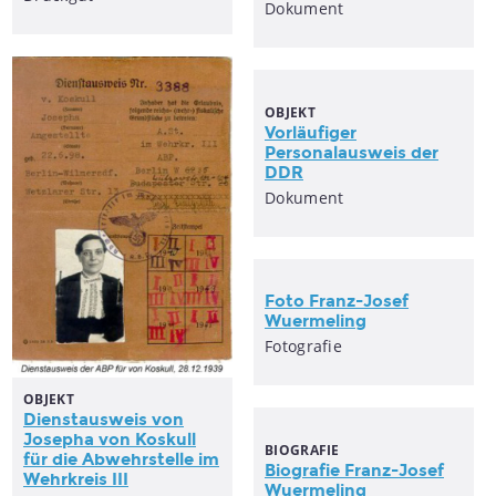
Dokument
OBJEKT
Vorläufiger
Personalausweis
der
DDR
Dokument
Foto Franz-Josef
Wuermeling
Fotografie
OBJEKT
Dienstausweis
von
Josepha von Koskull
BIOGRAFIE
für die Abwehrstelle im
Biografie Franz-Josef
Wehrkreis III
Wuermeling