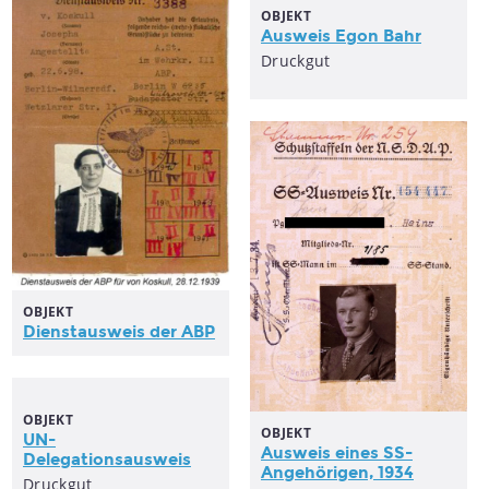
OBJEKT
Ausweis
Egon Bahr
Druckgut
OBJEKT
Dienstausweis
der ABP
OBJEKT
OBJEKT
UN-
Ausweis
eines SS-
Delegationsausweis
Angehörigen, 1934
Druckgut