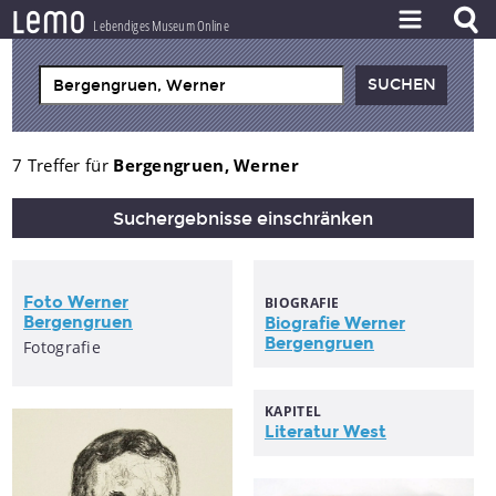
l
e
m
o
Lebendiges Museum Online
ZEITSTRAHL
THEMEN
ZEITZEUGEN
7 Treffer für
Bergengruen, Werner
BESTAND
Suchergebnisse einschränken
LERNEN
PROJEKT
Foto
Werner
BIOGRAFIE
Bergengruen
Biografie
Werner
Bergengruen
Fotografie
KAPITEL
Literatur West