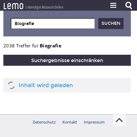
l
e
m
o
Lebendiges Museum Online
ZEITSTRAHL
THEMEN
ZEITZEUGEN
2038 Treffer für
Biografie
BESTAND
Suchergebnisse einschränken
LERNEN
PROJEKT
Inhalt wird geladen
Datenschutz
Kontakt
Impressum