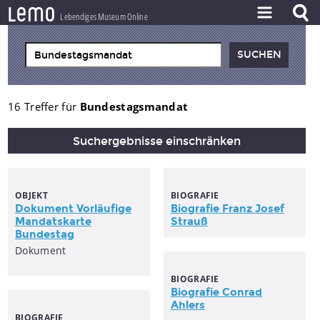
l
e
m
o
Lebendiges Museum Online
ZEITSTRAHL
THEMEN
ZEITZEUGEN
16 Treffer für
Bundestagsmandat
BESTAND
Suchergebnisse einschränken
LERNEN
PROJEKT
OBJEKT
BIOGRAFIE
Dokument Vorläufige
Biografie Franz Josef
Mandatskarte
Strauß
Bundestag
Dokument
BIOGRAFIE
Biografie Conrad
Ahlers
BIOGRAFIE