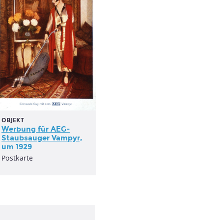
OBJEKT
Werbung für AEG-
Staubsauger Vampyr,
um 1929
Postkarte