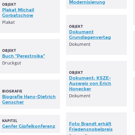
Modernisierung
OBJEKT
Plakat Michail
Gorbatschow
Plakat
OBJEKT
Dokument
Grundlagenvertag
Dokument
OBJEKT
Buch "Perestroika"
Druckgut
OBJEKT
Dokument: KSZE-
Ausweis von Erich
Honecker
BIOGRAFIE
Dokument
Biografie Hans-Dietrich
Genscher
KAPITEL
Foto Brandt erhält
Genfer Gipfelkonferenz
Friedensnobelpreis