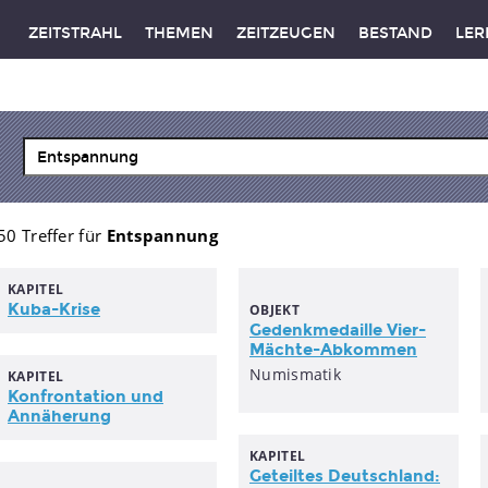
ZEITSTRAHL
THEMEN
ZEITZEUGEN
BESTAND
LER
50 Treffer für
Entspannung
KAPITEL
Kuba-Krise
OBJEKT
Gedenkmedaille Vier-
Mächte-Abkommen
Numismatik
KAPITEL
Konfrontation und
Annäherung
KAPITEL
Geteiltes Deutschland: