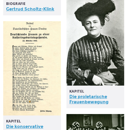
BIOGRAFIE
Gertrud Scholtz-Klink
KAPITEL
Die proletarische
Frauenbewegung
KAPITEL
Die konservative