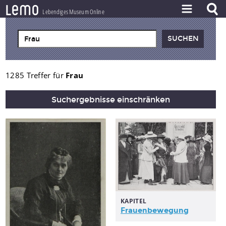
l
e
m
o
Lebendiges Museum Online
ZEITSTRAHL
THEMEN
ZEITZEUGEN
1285 Treffer für
Frau
BESTAND
Suchergebnisse einschränken
LERNEN
PROJEKT
KAPITEL
Frauenbewegung