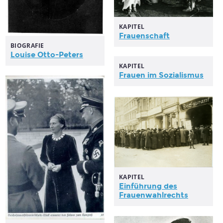
KAPITEL
Frauenschaft
BIOGRAFIE
Louise Otto-Peters
KAPITEL
Frauen
im Sozialismus
KAPITEL
Einführung des
Frauenwahlrechts