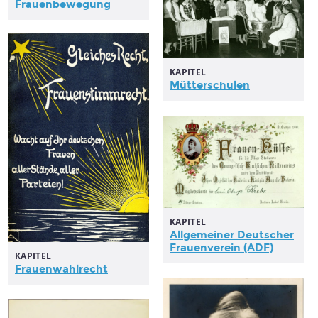
Frauenbewegung
KAPITEL
Mütterschulen
KAPITEL
Allgemeiner Deutscher
Frauenverein
(ADF)
KAPITEL
Frauenwahlrecht