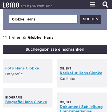
l
e
m
o
Lebendiges Museum Online
ZEITSTRAHL
THEMEN
ZEITZEUGEN
11 Treffer für
Globke, Hans
BESTAND
Suchergebnisse einschränken
LERNEN
PROJEKT
Foto
Hans
Globke
OBJEKT
Karikatur
Hans
Globke
Fotografie
Karikatur
BIOGRAFIE
Biografie
Hans
Globke
OBJEKT
Dokument Schließung
Grenzübergänge