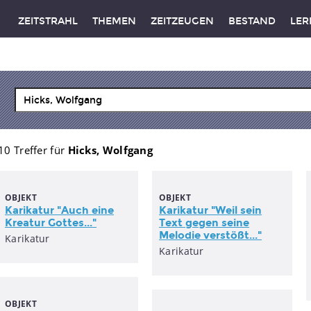
ZEITSTRAHL
THEMEN
ZEITZEUGEN
BESTAND
LER
10 Treffer für
Hicks, Wolfgang
OBJEKT
OBJEKT
Karikatur "Auch eine
Karikatur "Weil sein
Kreatur Gottes..."
Text gegen seine
Melodie verstößt..."
Karikatur
Karikatur
OBJEKT