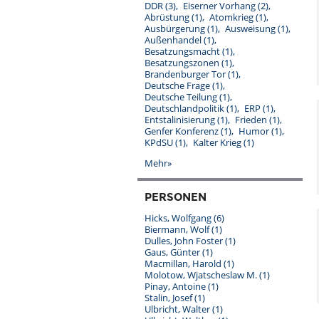
DDR
(3)
Eiserner Vorhang
(2)
Abrüstung
(1)
Atomkrieg
(1)
Ausbürgerung
(1)
Ausweisung
(1)
Außenhandel
(1)
Besatzungsmacht
(1)
Besatzungszonen
(1)
Brandenburger Tor
(1)
Deutsche Frage
(1)
Deutsche Teilung
(1)
Deutschlandpolitik
(1)
ERP
(1)
Entstalinisierung
(1)
Frieden
(1)
Genfer Konferenz
(1)
Humor
(1)
KPdSU
(1)
Kalter Krieg
(1)
Mehr»
PERSONEN
Hicks, Wolfgang
(6)
Biermann, Wolf
(1)
Dulles, John Foster
(1)
Gaus, Günter
(1)
Macmillan, Harold
(1)
Molotow, Wjatscheslaw M.
(1)
Pinay, Antoine
(1)
Stalin, Josef
(1)
Ulbricht, Walter
(1)