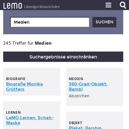
l
e
m
o
Lebendiges Museum Online
ZEITSTRAHL
THEMEN
ZEITZEUGEN
245 Treffer für
Medien
BESTAND
Suchergebnisse einschränken
LERNEN
PROJEKT
BIOGRAFIE
MEDIEN
Biografie Monika
360-Grad-Objekt:
Grütters
Bambi
Abzeichen
LERNEN
LeMO Lernen: Schah-
Maske
OBJEKT
Plakat: Parship,