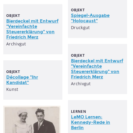
OBJEKT
Spiegel-Ausgabe
OBJEKT
"Holocaust"
Bierdeckel mit Entwurf
"Vereinfachte
Druckgut
Steuererklärung" von
Friedrich Merz
Archivgut
OBJEKT
Bierdeckel mit Entwurf
"Vereinfachte
Steuererklärung" von
OBJEKT
Friedrich Merz
Décollage "Ihr
Kandidat"
Archivgut
Kunst
LERNEN
LeMO Lernen:
Kennedy-Rede in
Berlin