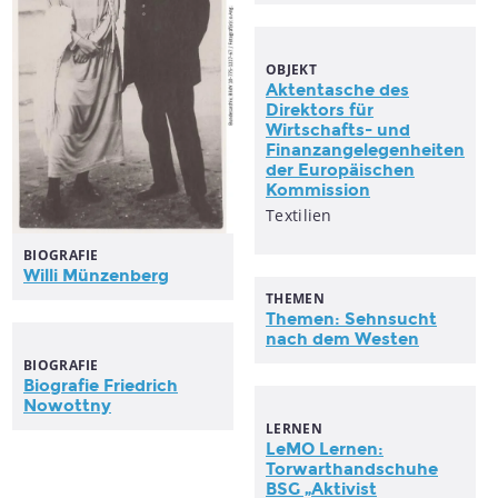
OBJEKT
Aktentasche des
Direktors für
Wirtschafts- und
Finanzangelegenheiten
der Europäischen
Kommission
Textilien
BIOGRAFIE
Willi Münzenberg
THEMEN
Themen: Sehnsucht
nach dem Westen
BIOGRAFIE
Biografie Friedrich
Nowottny
LERNEN
LeMO Lernen:
Torwarthandschuhe
BSG „Aktivist