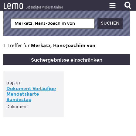
l
e
m
o
Lebendiges Museum Online
ZEITSTRAHL
THEMEN
ZEITZEUGEN
1 Treffer für
Merkatz, Hans-Joachim von
BESTAND
Suchergebnisse einschränken
LERNEN
PROJEKT
OBJEKT
Dokument Vorläufige
Mandatskarte
Bundestag
Dokument