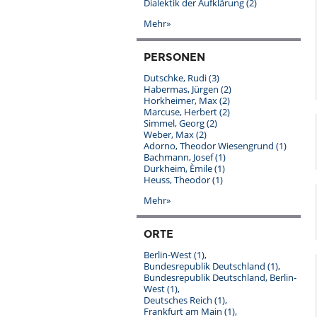
Dialektik der Aufklärung
(2)
Mehr»
PERSONEN
Dutschke, Rudi
(3)
Habermas, Jürgen
(2)
Horkheimer, Max
(2)
Marcuse, Herbert
(2)
Simmel, Georg
(2)
Weber, Max
(2)
Adorno, Theodor Wiesengrund
(1)
Bachmann, Josef
(1)
Durkheim, Èmile
(1)
Heuss, Theodor
(1)
Mehr»
ORTE
Berlin-West
(1)
Bundesrepublik Deutschland
(1)
Bundesrepublik Deutschland, Berlin-
West
(1)
Deutsches Reich
(1)
Frankfurt am Main
(1)