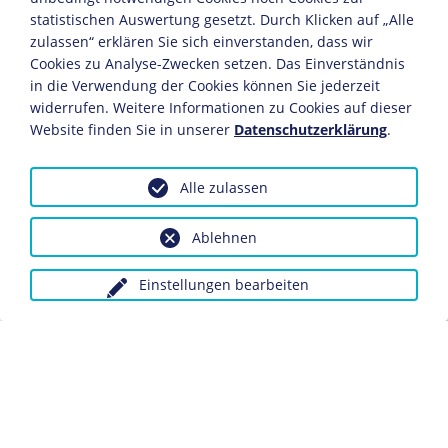
ZEITZEUGE
statistischen Auswertung gesetzt. Durch Klicken auf „Alle
Alfred Misselhorn:
Kriegsende und
zulassen“ erklären Sie sich einverstanden, dass wir
Gefangenschaft
Cookies zu Analyse-Zwecken setzen. Das Einverständnis
in die Verwendung der Cookies können Sie jederzeit
widerrufen. Weitere Informationen zu Cookies auf dieser
Website finden Sie in unserer
Datenschutzerklärung
.
Alle zulassen
ZEITZEUGE
Karl Deutmann:
Ablehnen
Kapitulation
Einstellungen bearbeiten
Datenschutz
Kontakt
Impressum