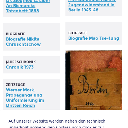
Dr. Siegfried G. Lion:
Jugendwiderstand in
An Bismarcks
Berlin 1945-48
Totenbett 1898
BIOGRAFIE
BIOGRAFIE
Biografie Mao Tse-tung
Biografie Nikita
Chruschtschow
JAHRESCHRONIK
Chronik 1973
ZEITZEUGE
Werner Mork:
Propaganda und
Uniformierung im
Dritten Reich
Auf unserer Website werden neben den technisch
unbedingt notwendigen Cookies noch Cookies zur