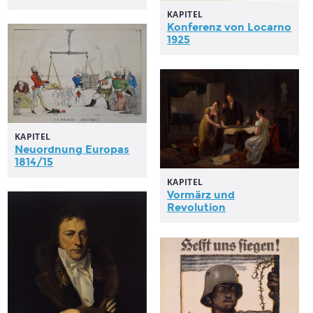
KAPITEL
Konferenz von Locarno
1925
KAPITEL
Neuordnung Europas
1814/15
KAPITEL
Vormärz und
Revolution