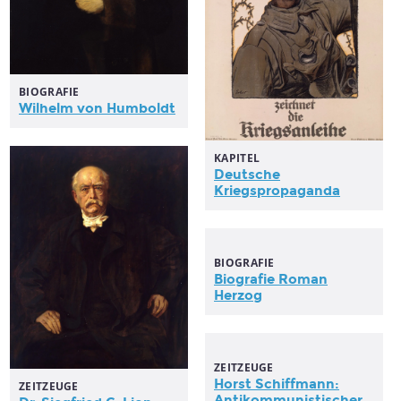
BIOGRAFIE
Wilhelm von Humboldt
KAPITEL
Deutsche
Kriegspropaganda
BIOGRAFIE
Biografie Roman
Herzog
ZEITZEUGE
Horst Schiffmann:
ZEITZEUGE
Antikommunistischer