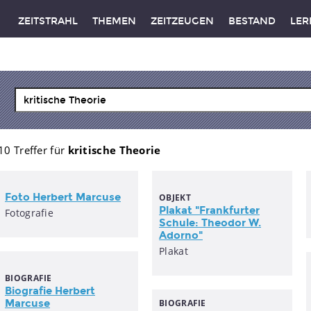
ZEITSTRAHL
THEMEN
ZEITZEUGEN
BESTAND
LER
10 Treffer für
kritische Theorie
Foto Herbert Marcuse
OBJEKT
Plakat "Frankfurter
Fotografie
Schule: Theodor W.
Adorno"
Plakat
BIOGRAFIE
Biografie Herbert
Marcuse
BIOGRAFIE