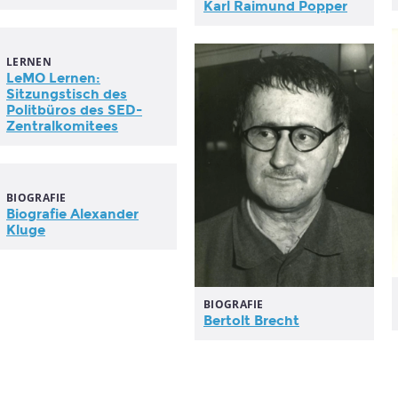
Karl Raimund Popper
LERNEN
LeMO Lernen:
Sitzungstisch des
Politbüros des SED-
Zentralkomitees
BIOGRAFIE
Biografie Alexander
Kluge
BIOGRAFIE
Bertolt Brecht