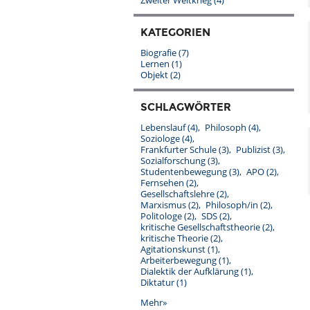
Zweiter Weltkrieg
(4)
KATEGORIEN
Biografie
(7)
Lernen
(1)
Objekt
(2)
SCHLAGWÖRTER
Lebenslauf
(4)
Philosoph
(4)
Soziologe
(4)
Frankfurter Schule
(3)
Publizist
(3)
Sozialforschung
(3)
Studentenbewegung
(3)
APO
(2)
Fernsehen
(2)
Gesellschaftslehre
(2)
Marxismus
(2)
Philosoph/in
(2)
Politologe
(2)
SDS
(2)
kritische Gesellschaftstheorie
(2)
kritische Theorie
(2)
Agitationskunst
(1)
Arbeiterbewegung
(1)
Dialektik der Aufklärung
(1)
Diktatur
(1)
Mehr»