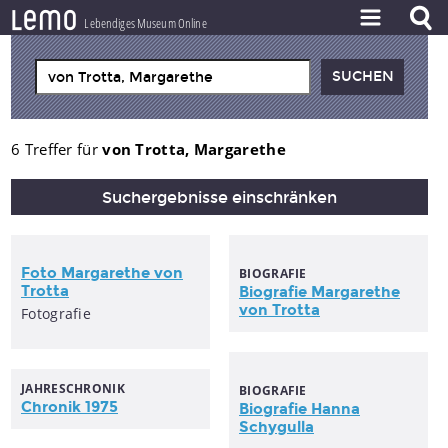
l
e
m
o
Lebendiges Museum Online
ZEITSTRAHL
THEMEN
ZEITZEUGEN
6 Treffer für
von Trotta, Margarethe
BESTAND
Suchergebnisse einschränken
LERNEN
PROJEKT
Foto
Margarethe
von
BIOGRAFIE
Trotta
Biografie
Margarethe
von
Trotta
Fotografie
JAHRESCHRONIK
BIOGRAFIE
Chronik 1975
Biografie Hanna
Schygulla