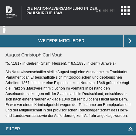
DIE NATIONALVERSAMMLUNG IN DER
DE
EN
FR
PAULSKIRCHE 1848
WEITERE MITGLIEDER
August Christoph Carl Vogt
*5.7.1817 in Gießen (Ghzm. Hessen), † 8.5.1895 in Genf (Schweiz)
Als Naturwissenschaftler stellte August Vogt eine Ausnahme im Frankfurter
Parlament dar. Er beschäftigte sich mit zoologischen und geologischen
Arbeiten, 1861 leitete er eine Expedition zum Nordkap. 1848 gründete Vogt
die Fraktion „Märzverein“ mit. Schon im Vormärz in beständigen
Auseinandersetzungen mit der Staatsmacht in Deutschland, entschloss er
sich nach einer erneuten Anklage 1849 zur (entgültigen) Flucht nach Bern.
Er war vor einem Kriminalgericht wegen der Teilnahme am Rumpfparlament
und der Mitgliedschaft in der provisorischen Reichsregentschaft des Hoch‑
und Landesverrats sowie der Auf­forderung zum Aufruhr angeklagt worden.
SCHIFFSTYPEN
FILTER
Entwicklungen im europäischen Schiffbau