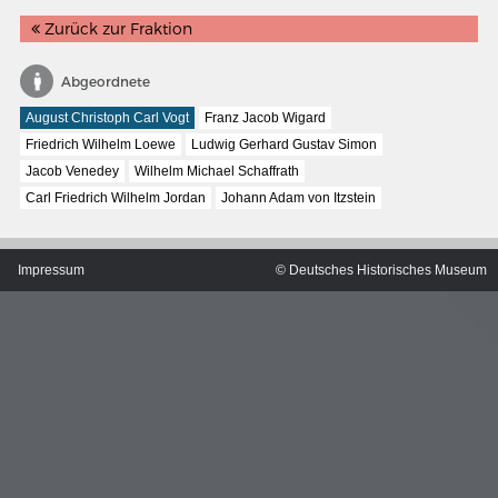
Zurück zur Fraktion
Abgeordnete
August Christoph Carl Vogt
Franz Jacob Wigard
Friedrich Wilhelm Loewe
Ludwig Gerhard Gustav Simon
Jacob Venedey
Wilhelm Michael Schaffrath
Carl Friedrich Wilhelm Jordan
Johann Adam von Itzstein
Impressum
© Deutsches Historisches Museum
MERIANS DEUTSCHLAND 1642 - 1654
Interaktive Karte
Bildergalerie Topographia Germaniae
Impressum