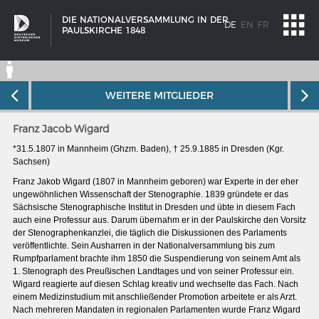
DIE NATIONALVERSAMMLUNG IN DER
DE
EN
FR
PAULSKIRCHE 1848
WEITERE MITGLIEDER
Franz Jacob Wigard
*31.5.1807 in Mann­heim (Ghzm. Baden), † 25.9.1885 in Dres­den (Kgr.
Sachsen)
Franz Jakob Wigard (1807 in Mannheim geboren) war Experte in der eher
ungewöhnlichen Wissenschaft der Stenographie. 1839 gründete er das
Sächsische Stenographische Institut in Dresden und übte in diesem Fach
auch eine Professur aus. Darum übernahm er in der Paulskirche den Vorsitz
der Stenographenkanzlei, die täglich die Diskussionen des Parlaments
veröffentlichte. Sein Ausharren in der Nationalversammlung bis zum
Rumpfparlament brachte ihm 1850 die Suspendierung von seinem Amt als
1. Stenograph des Preußischen Landtages und von seiner Professur ein.
SCHIFFSTYPEN
Wigard reagierte auf diesen Schlag kreativ und wechselte das Fach. Nach
einem Medizinstudium mit anschließender Promotion arbeitete er als Arzt.
Entwicklungen im europäischen Schiffbau
Nach mehreren Mandaten in regionalen Parlamenten wurde Franz Wigard