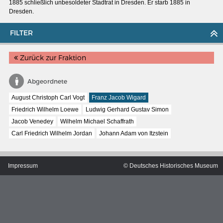
1885 schließlich unbesoldeter Stadtrat in Dresden. Er starb 1885 in
Dresden.
FILTER
Zurück zur Fraktion
Abgeordnete
August Christoph Carl Vogt
Franz Jacob Wigard
Friedrich Wilhelm Loewe
Ludwig Gerhard Gustav Simon
Jacob Venedey
Wilhelm Michael Schaffrath
Carl Friedrich Wilhelm Jordan
Johann Adam von Itzstein
MERIANS DEUTSCHLAND 1642 - 1654
Impressum
© Deutsches Historisches Museum
Interaktive Karte
Bildergalerie Topographia Germaniae
Impressum