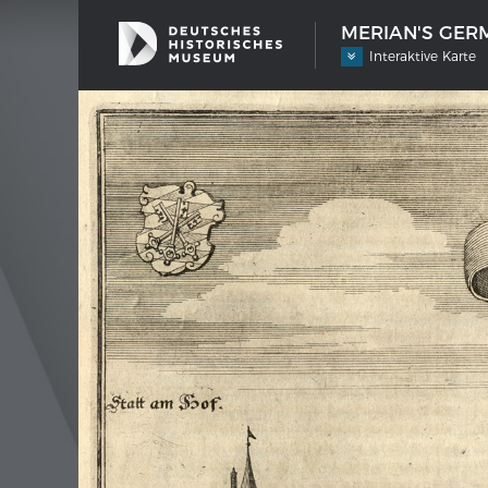
MERIAN'S GERM
Interaktive Karte
SHIP TYPES
MERIAN
Milestones in the history of European
Inter
shipbuilding
Image 
Imprin
Wissen