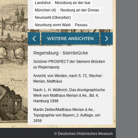
ischen
Landshut
Moosburg an der Isar
München (4)
Neuburg an der Donau
Neumarkt (Oberpfalz)
Neunburg vorm Wald
Passau
Regensburg (5)
Rosenheim
Salzburg
WEITERE ANSICHTEN
Schärding
Straubing
Vilshofen
Waldmünchen
Weiden
Regensburg - Steinbrücke
Schöner PROSPECT der Steinern Brücken
zu Regenspurg.
Ansicht, von Westen, nach S. 72, Stecher:
Merian, Matthäus
Nach: L. H. Wüthrich, Das druckgraphische
Werk von Matthäus Merian d.Ae., Bd. 4,
Hamburg 1996
Martin Zeiller/Matthäus Merian d.Ae.,
Topographie von Bayern, 2. Auflage, um
1656
InventarNr: RA 52/5038 -16<2>/17/19.1
© Deutsches Historisches Museum
© Deutsches Historisches Museum