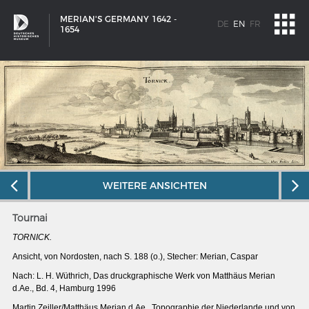
MERIAN'S GERMANY 1642 -
DE
EN
FR
1654
WEITERE ANSICHTEN
Tournai
TORNICK.
Ansicht, von Nordosten, nach S. 188 (o.), Stecher: Merian, Caspar
SHIP TYPES
Nach: L. H. Wüthrich, Das druckgraphische Werk von Matthäus Merian
d.Ae., Bd. 4, Hamburg 1996
Milestones in the history of European shipbuilding
Martin Zeiller/Matthäus Merian d.Ae., Topographie der Niederlande und von