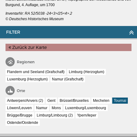
Burgund, 4. Auflage, um 1700
InventarNr: RA 52/5038 -24<3>/25<4>.2
© Deutsches Historisches Museum
FILTER
Zurück zur Karte
Regionen
Flandern und Seeland (Grafschaft)
Limburg (Herzogtum)
Luxemburg (Herzogtum)
Namur (Grafschaft)
Orte
MERIAN'S GERMANY 1642 - 1654
Antwerpen/Anvers (2)
Gent
Brüssel/Bruxelles
Mechelen
Tournai
Löwen/Leuven
Namur
Mons
Luxemburg/Luxembourg
Interaktive Karte
Brügge/Brugge
Limburg/Limbourg (2)
Ypern/Ieper
Image gallery
Ostende/Oostende
Imprint