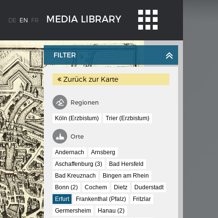
MEDIA LIBRARY
DE
EN
FR
FILTER
Zurück zur Karte
Regionen
Köln (Erzbistum)
Trier (Erzbistum)
WEIMAR: THE ESSENCE AND VALUE OF
Orte
OBLENZ
DEMOCRACY
Andernach
Arnsberg
ne river
Government programme
Aschaffenburg (3)
Bad Hersfeld
Bad Kreuznach
Bingen am Rhein
Bonn (2)
Cochem
Dietz
Duderstadt
 the
Erfurt
Frankenthal (Pfalz)
Fritzlar
Germersheim
Hanau (2)