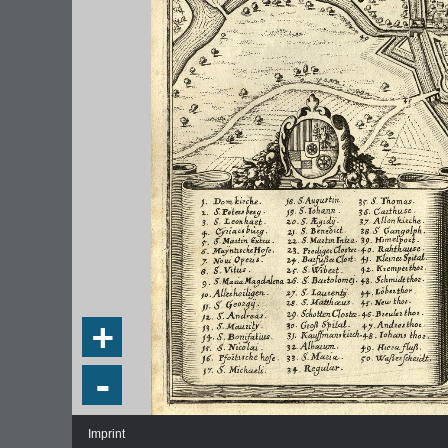
+
-
Imprint