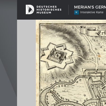
MERIAN'S GERM
Interaktive Karte
SHIP TYPES
MERIAN
Milestones in the history of European
Inter
shipbuilding
Image 
Imprin
Wissen