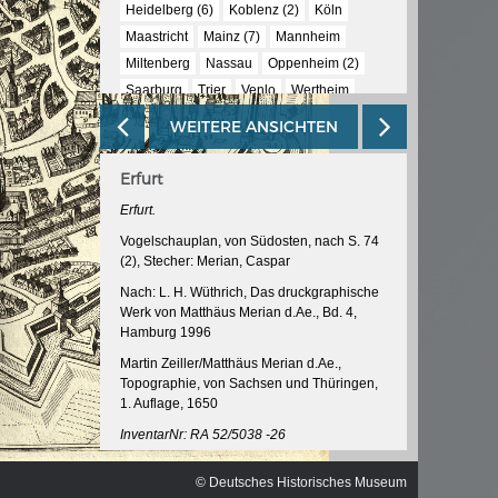
ischen
Heidelberg (6)
Koblenz (2)
Köln
Maastricht
Mainz (7)
Mannheim
Miltenberg
Nassau
Oppenheim (2)
Saarburg
Trier
Venlo
Wertheim
Worms (2)
Zons
WEITERE ANSICHTEN
Erfurt
Erfurt.
Vogelschauplan, von Südosten, nach S. 74
(2), Stecher: Merian, Caspar
Nach: L. H. Wüthrich, Das druckgraphische
Werk von Matthäus Merian d.Ae., Bd. 4,
Hamburg 1996
Martin Zeiller/Matthäus Merian d.Ae.,
Topographie, von Sachsen und Thüringen,
1. Auflage, 1650
InventarNr: RA 52/5038 -26
© Deutsches Historisches Museum
© Deutsches Historisches Museum