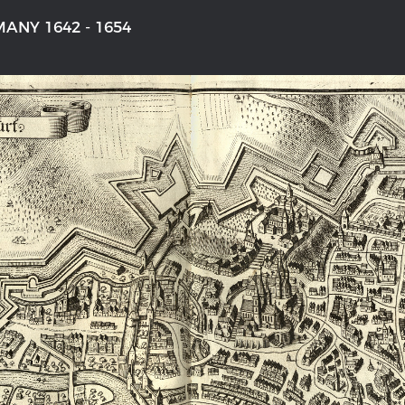
ANY 1642 - 1654
'S GERMANY 1642 - 1654
THE RHINE FROM BASEL TO K
aktive Karte
Entirely new depiction of the Rhi
1794
gallery
Details of the historical map
t
French-German history alongside
Rhine
swert